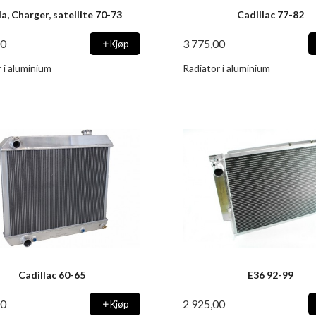
a, Charger, satellite 70-73
Cadillac 77-82
00
3 775,00
Kjøp
 i aluminium
Radiator i aluminium
Cadillac 60-65
E36 92-99
00
2 925,00
Kjøp