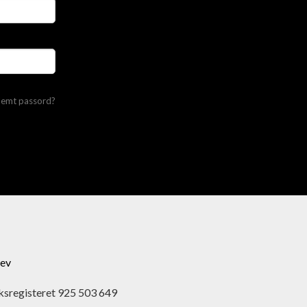
lemt passord?
ev
ksregisteret 925 503 649