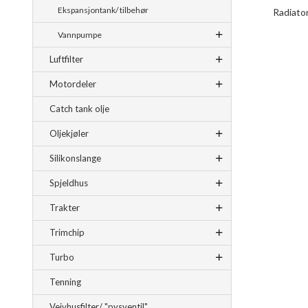
Ekspansjontank/ tilbehør
Radiator
Vannpumpe
Luftfilter
Motordeler
Catch tank olje
Oljekjøler
Silikonslange
Spjeldhus
Trakter
Trimchip
Turbo
Tenning
Veivhusfilter/ "pysventil"