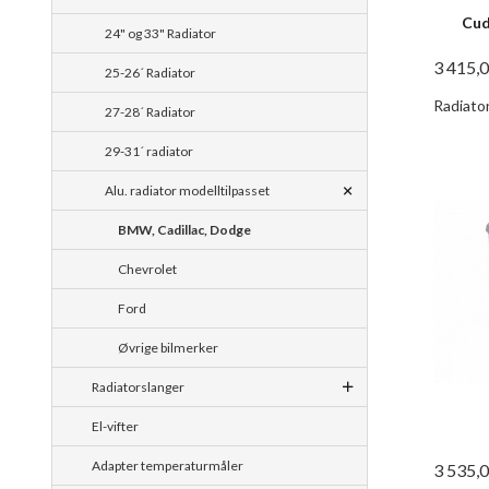
Cud
24" og 33" Radiator
3 415,
25-26´ Radiator
Radiator
27-28´ Radiator
29-31´ radiator
Alu. radiator modelltilpasset
BMW, Cadillac, Dodge
Chevrolet
Ford
Øvrige bilmerker
Radiatorslanger
El-vifter
Adapter temperaturmåler
3 535,