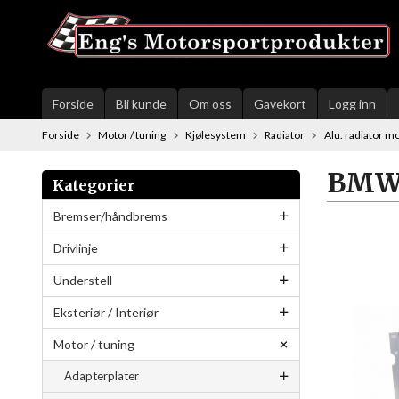
Gå
til
innholdet
Forside
Bli kunde
Om oss
Gavekort
Logg inn
Forside
Motor / tuning
Kjølesystem
Radiator
Alu. radiator mo
BMW,
Kategorier
Bremser/håndbrems
Drivlinje
Understell
Eksteriør / Interiør
Motor / tuning
Adapterplater