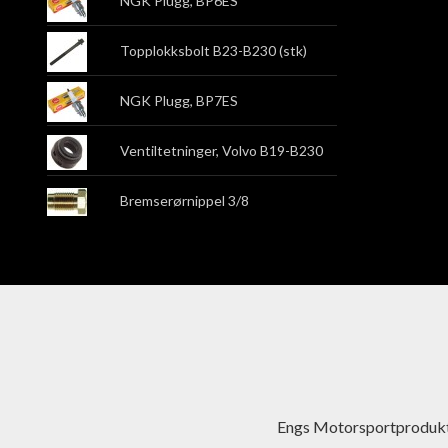
NGK Plugg, BP6ES
Topplokksbolt B23-B230 (stk)
NGK Plugg, BP7ES
Ventiltetninger, Volvo B19-B230
Bremserørnippel 3/8
Engs Motorsportprodukt