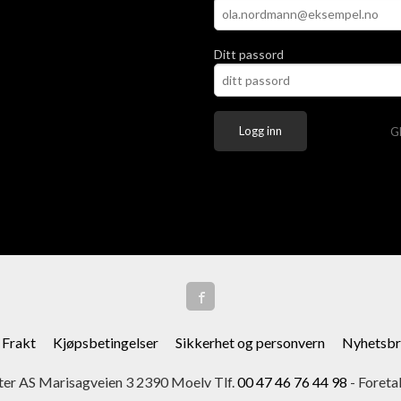
Ditt passord
G
Frakt
Kjøpsbetingelser
Sikkerhet og personvern
Nyhetsbr
er AS Marisagveien 3 2390 Moelv Tlf.
00 47 46 76 44 98
- Foreta