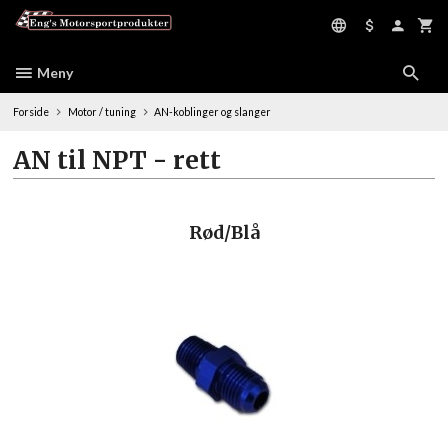
Gå
til
innholdet
Meny
Forside
Motor / tuning
AN-koblinger og slanger
AN til NPT - rett
Rød/Blå