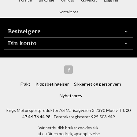
Forside
Bli kunde
Om oss
Gavekort
Logg inn
Kontakt oss
Bestselgere
Din konto
Frakt
Kjøpsbetingelser
Sikkerhet og personvern
Nyhetsbrev
Engs Motorsportprodukter AS Marisagveien 3 2390 Moelv Tlf.
00
47 46 76 44 98
- Foretaksregisteret 925 503 649
Vår nettbutikk bruker cookies slik
at du får en bedre kjøpsopplevelse