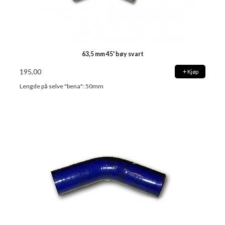
63,5 mm 45' bøy svart
195,00
Kjøp
Lengde på selve "bena": 50mm