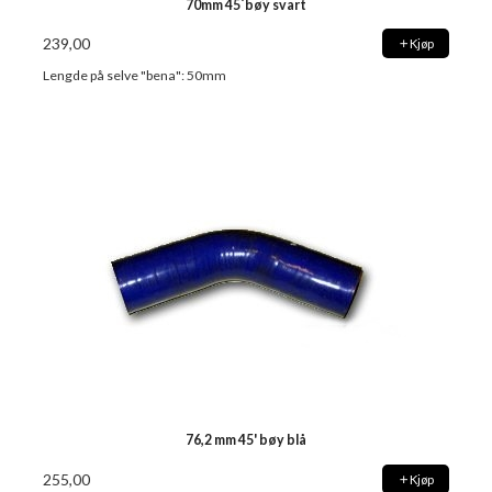
70mm 45`bøy svart
239,00
Kjøp
Lengde på selve "bena": 50mm
76,2 mm 45' bøy blå
255,00
Kjøp