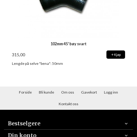
102mm 45' bøy svart
315,00
Kjøp
Lengde på selve "bena": 50mm
Forside
Bli kunde
Om oss
Gavekort
Logg inn
Kontakt oss
Bestselgere
Din konto