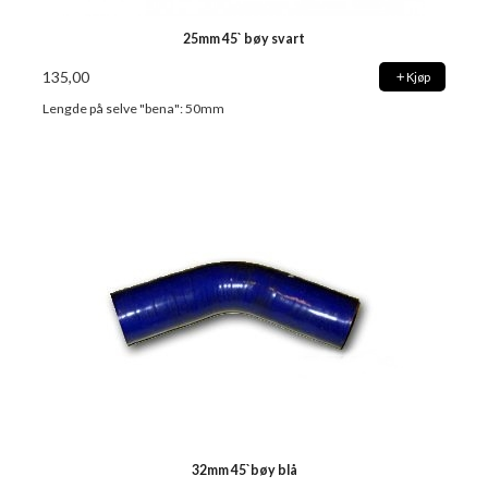
25mm 45` bøy svart
135,00
Kjøp
Lengde på selve "bena": 50mm
32mm 45`bøy blå