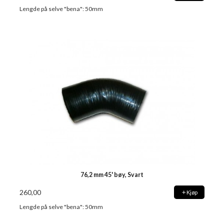
Lengde på selve "bena": 50mm
76,2 mm 45' bøy, Svart
260,00
Kjøp
Lengde på selve "bena": 50mm