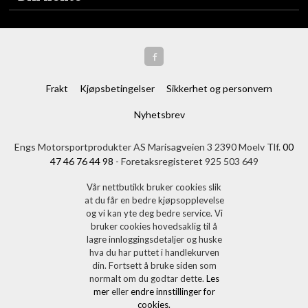
Frakt
Kjøpsbetingelser
Sikkerhet og personvern
Nyhetsbrev
Engs Motorsportprodukter AS Marisagveien 3 2390 Moelv Tlf.
00
47 46 76 44 98
- Foretaksregisteret 925 503 649
Vår nettbutikk bruker cookies slik
at du får en bedre kjøpsopplevelse
og vi kan yte deg bedre service. Vi
bruker cookies hovedsaklig til å
lagre innloggingsdetaljer og huske
hva du har puttet i handlekurven
din. Fortsett å bruke siden som
normalt om du godtar dette.
Les
mer
eller
endre innstillinger for
cookies.