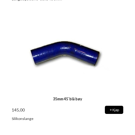
35mm 45`blå bøy
145,00
Kjøp
Silikonslange