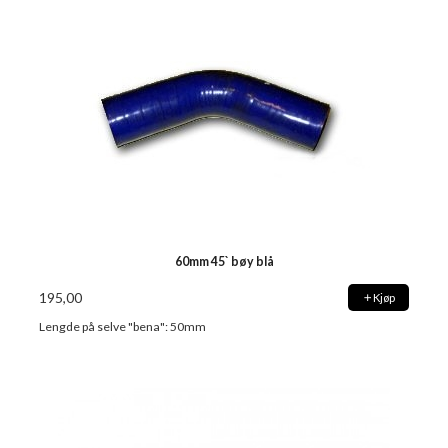
60mm 45` bøy blå
195,00
Kjøp
Lengde på selve "bena": 50mm