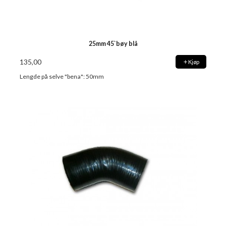
25mm 45`bøy blå
135,00
Kjøp
Lengde på selve "bena": 50mm