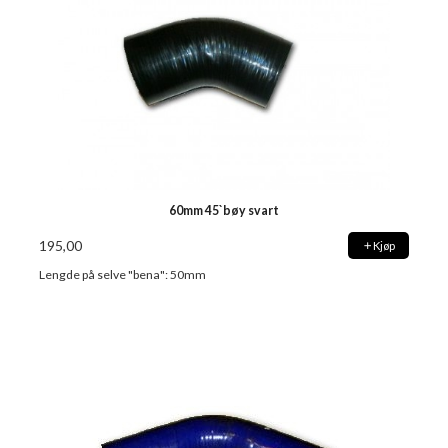
60mm 45`bøy svart
195,00
Kjøp
Lengde på selve "bena": 50mm