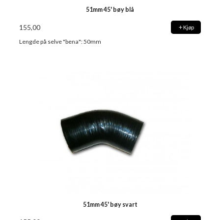
51mm 45' bøy blå
155,00
Kjøp
Lengde på selve "bena": 50mm
51mm 45' bøy svart