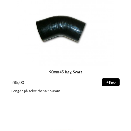
90mm 45`bøy, Svart
285,00
Kjøp
Lengde på selve "bena": 50mm