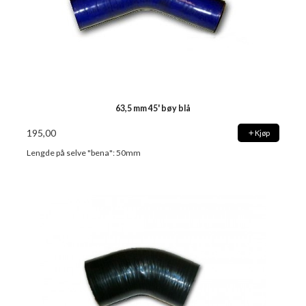
63,5 mm 45' bøy blå
195,00
Kjøp
Lengde på selve "bena": 50mm