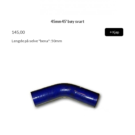
45mm 45' bøy svart
145,00
Kjøp
Lengde på selve "bena": 50mm