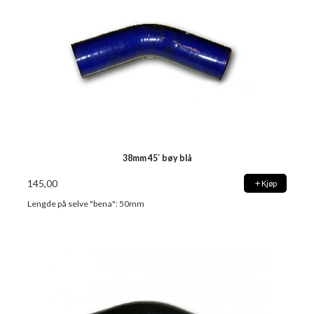
38mm 45` bøy blå
145,00
Kjøp
Lengde på selve "bena": 50mm