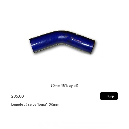
90mm 45' bøy blå
285,00
Kjøp
Lengde på selve "bena": 50mm