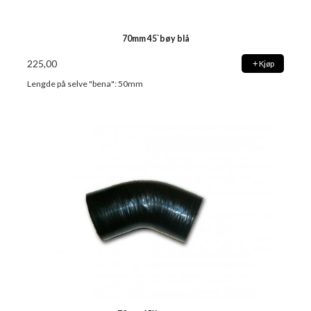
70mm 45`bøy blå
225,00
Kjøp
Lengde på selve "bena": 50mm