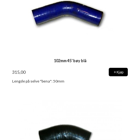
102mm 45' bøy blå
315,00
Kjøp
Lengde på selve "bena": 50mm