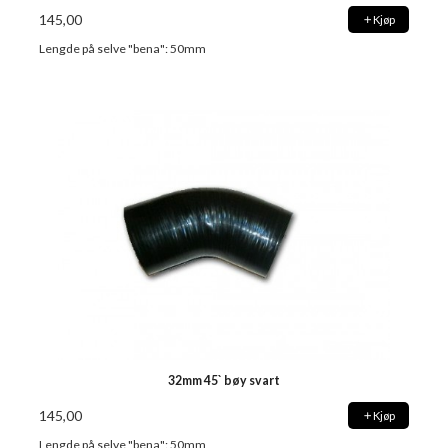
145,00
Kjøp
Lengde på selve "bena": 50mm
32mm 45` bøy svart
145,00
Kjøp
Lengde på selve "bena": 50mm