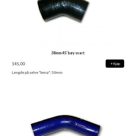
38mm 45`bøy svart
145,00
Kjøp
Lengde på selve "bena": 50mm