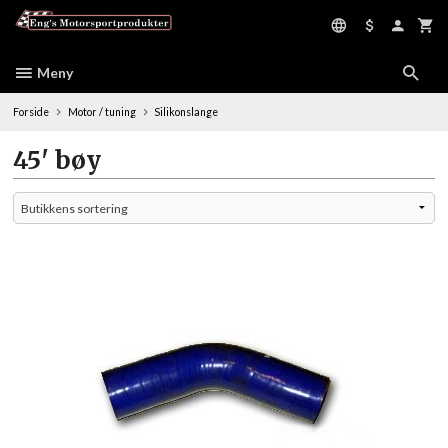
Gå
til
innholdet
Meny
Forside
Motor / tuning
Silikonslange
45' bøy