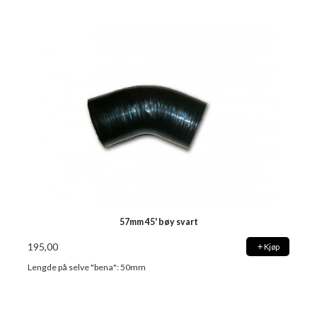
57mm 45' bøy svart
195,00
Kjøp
Lengde på selve "bena": 50mm