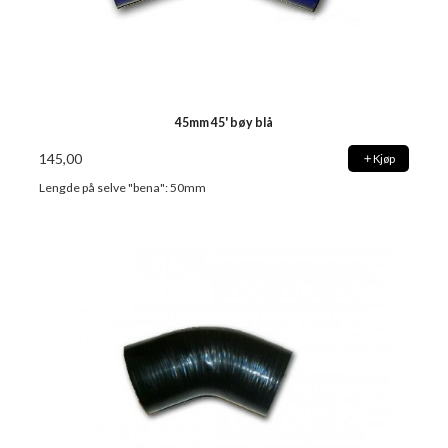
45mm 45' bøy blå
145,00
Kjøp
Lengde på selve "bena": 50mm