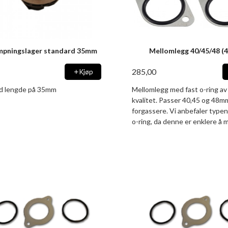
mpningslager standard 35mm
Mellomlegg 40/45/48 (4
285,00
Kjøp
d lengde på 35mm
Mellomlegg med fast o-ring a
kvalitet. Passer 40,45 og 4
forgassere. Vi anbefaler type
o-ring, da denne er enklere å 