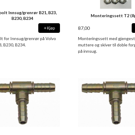
bolt Innsug/grenrør B21, B23,
Monteringssett T2 (8
B230, B234
87,00
Kjøp
lt for Innsug/grenrør på Volvo
Monteringssett med gjengest
3, B230, B234.
muttere og skiver til doble fo
på innsug.