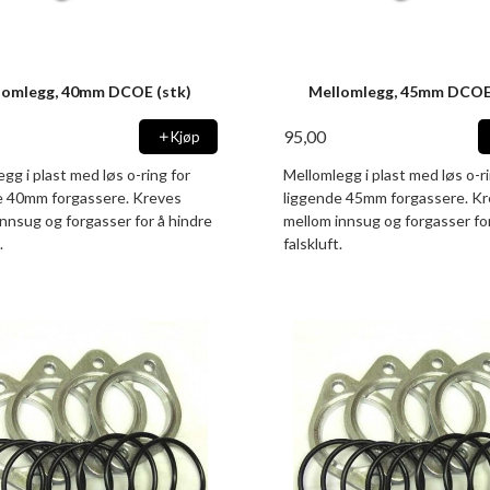
lomlegg, 40mm DCOE (stk)
Mellomlegg, 45mm DCOE 
95,00
Kjøp
gg i plast med løs o-ring for
Mellomlegg i plast med løs o-ri
e 40mm forgassere. Kreves
liggende 45mm forgassere. K
nnsug og forgasser for å hindre
mellom innsug og forgasser for
.
falskluft.