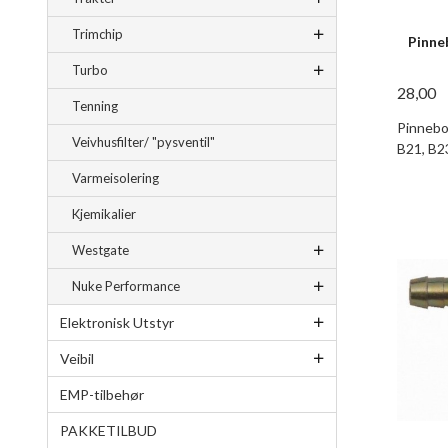
Trimchip
Pinne
Turbo
28,00
Tenning
Pinnebo
Veivhusfilter/ "pysventil"
B21, B2
Varmeisolering
Kjemikalier
Westgate
Nuke Performance
Elektronisk Utstyr
Veibil
EMP-tilbehør
PAKKETILBUD