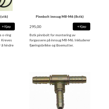
(stk)
Pinnbolt innsug M8-M6 (8stk)
295,00
Kjøp
Kjøp
s o-ring
8stk pinnbolt for montering av
. Kreves
forgassere på innsug M8-M6. Inkluderer
 å hindre
fjæringsbrikke og låsemutter.