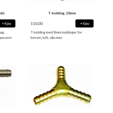
pk)
T-kobling, 10mm
110,00
Kjøp
Kjøp
ag,
T-kobling med 8mm koblinger for
rgassere
bensin, luft, olje.mer.