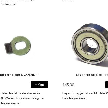
, Solex osv.
utterholder DCOE/IDF
Lager for spjeldakse
145,00
Kjøp
older for både de klassiske
Lager for spjeldaksel til både
F Weber-forgasserne og de
Fajs forgassere.
s-forgasserne.