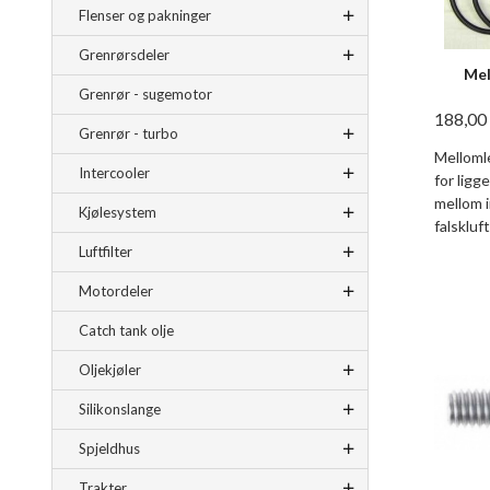
Flenser og pakninger
Grenrørsdeler
Mel
Grenrør - sugemotor
188,00
Grenrør - turbo
Mellomle
Intercooler
for lig
mellom i
Kjølesystem
falskluft
Luftfilter
Motordeler
Catch tank olje
Oljekjøler
Silikonslange
Spjeldhus
Trakter