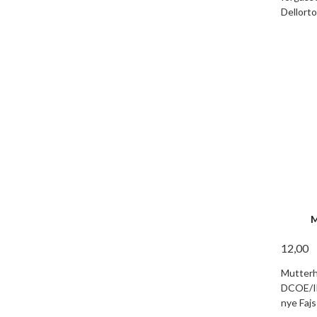
Dellorto
M
12,00
Mutterh
DCOE/ID
nye Faj