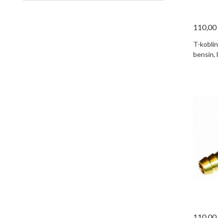
110,00
T-kobli
bensin, l
110,00