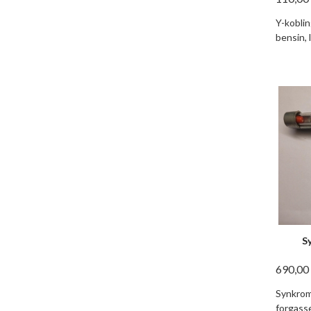
Y-kobli
bensin, l
S
690,00
Synkrom
forgasse