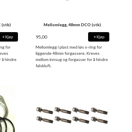
(stk)
Mellomlegg, 48mm DCO (stk)
95,00
Kjøp
Kjøp
ng for
Mellomlegg i plast med løs o-ring for
reves
liggende 48mm forgassere. Kreves
 å hindre
mellom innsug og forgasser for å hindre
falskluft.