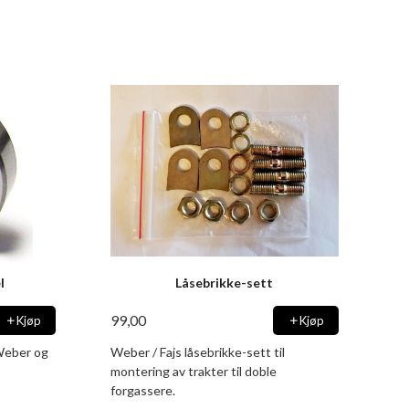
l
Låsebrikke-sett
99,00
Kjøp
Kjøp
 Weber og
Weber / Fajs låsebrikke-sett til
montering av trakter til doble
forgassere.