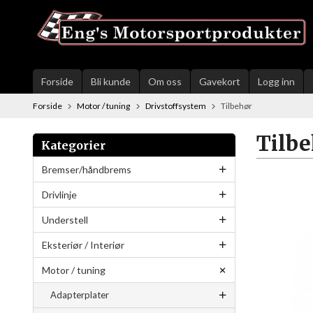
Gå
til
innholdet
Forside
Bli kunde
Om oss
Gavekort
Logg inn
Forside
Motor / tuning
Drivstoffsystem
Tilbehør
Tilb
Kategorier
Bremser/håndbrems
Drivlinje
Understell
Eksteriør / Interiør
Motor / tuning
Adapterplater