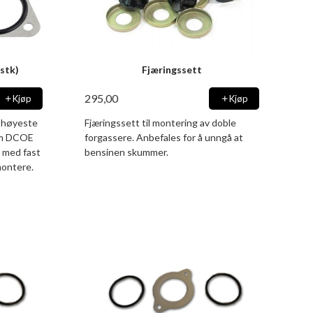
stk)
Fjæringssett
295,00
Kjøp
Kjøp
v høyeste
Fjæringssett til montering av doble
8mm DCOE
forgassere. Anbefales for å unngå at
n med fast
bensinen skummer.
montere.