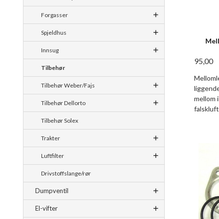
Forgasser
Spjeldhus
Mel
Innsug
95,00
Tilbehør
Mellomle
Tilbehør Weber/Fajs
liggend
mellom i
Tilbehør Dellorto
falskluft
Tilbehør Solex
Trakter
Luftfilter
Drivstoffslange/rør
Dumpventil
El-vifter