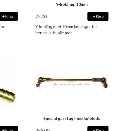
Y-kobling, 10mm
75,00
Kjøp
Kjøp
for
Y-kobling med 10mm koblinger for
bensin, luft, olje.mer.
Spesial gasstag med kuleledd
255,00
Kjøp
Kjøp