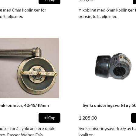
ng med 8mm koblinger for
Y-kobling med 6mm koblinger 
uft, olje.mer.
bensin, luft, olje.mer.
ynkrometer, 40/45/48mm
Synkroniseringsverktøy 
1 285,00
Kjøp
eter for å synkronisere doble
Synkroniseringsaverktøy av h
re. Passer Weber, Fajs,
kvalitet.