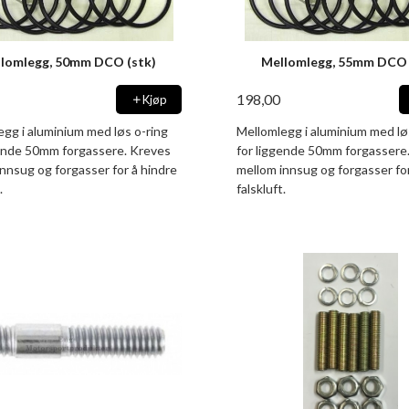
lomlegg, 50mm DCO (stk)
Mellomlegg, 55mm DCO 
198,00
Kjøp
gg i aluminium med løs o-ring
Mellomlegg i aluminium med lø
gende 50mm forgassere. Kreves
for liggende 50mm forgassere
nnsug og forgasser for å hindre
mellom innsug og forgasser for
.
falskluft.