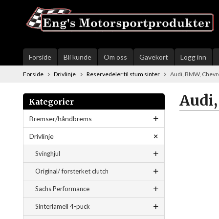
Gå
til
innholdet
Forside
Bli kunde
Om oss
Gavekort
Logg inn
Forside
Drivlinje
Reservedeler til stum sinter
Audi, BMW, Chevr
Audi
Kategorier
Bremser/håndbrems
Drivlinje
Svinghjul
Original/ forsterket clutch
Sachs Performance
Sinterlamell 4-puck