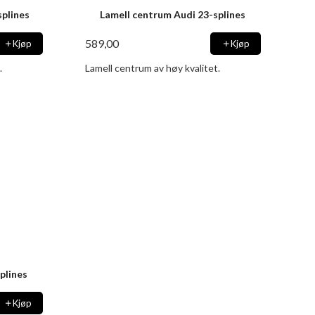
plines
Lamell centrum Audi 23-splines
589,00
Kjøp
Kjøp
.
Lamell centrum av høy kvalitet.
plines
Kjøp