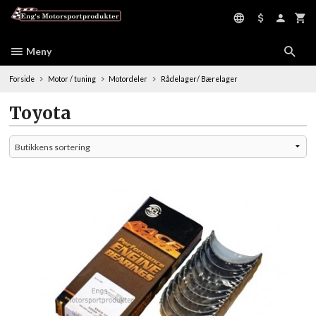
Gå
til
innholdet
Meny
Forside
Motor / tuning
Motordeler
Rådelager/ Bærelager
Toyota