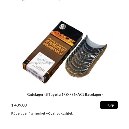
Rådelager til Toyota 1FZ-FE6 -ACL Racelager-
1 439,00
Kjøp
Rådelager fra merket ACL i høy kvalitet.