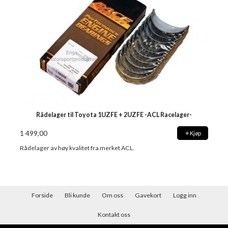
Rådelager til Toyota 1UZFE + 2UZFE -ACL Racelager-
1 499,00
Kjøp
Rådelager av høy kvalitet fra merket ACL.
Forside
Bli kunde
Om oss
Gavekort
Logg inn
Kontakt oss