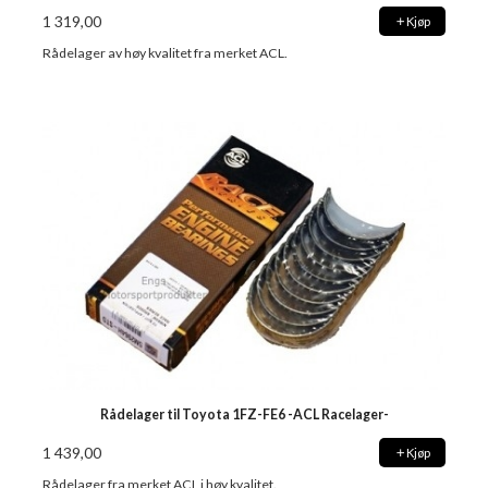
1 319,00
Kjøp
Rådelager av høy kvalitet fra merket ACL.
Rådelager til Toyota 1FZ-FE6 -ACL Racelager-
1 439,00
Kjøp
Rådelager fra merket ACL i høy kvalitet.