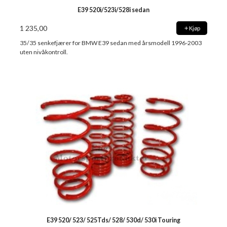
E39 520i/523i/528i sedan
1 235,00
Kjøp
35/35 senkefjærer for BMW E39 sedan med årsmodell 1996-2003
uten nivåkontroll.
E39 520/ 523/ 525Tds/ 528/ 530d/ 530i Touring