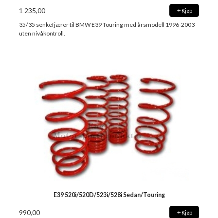
1 235,00
Kjøp
35/35 senkefjærer til BMW E39 Touring med årsmodell 1996-2003
uten nivåkontroll.
E39 520i/520D/523i/528i Sedan/Touring
990,00
Kjøp