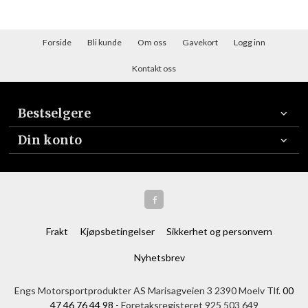
Forside
Bli kunde
Om oss
Gavekort
Logg inn
Kontakt oss
Bestselgere
Din konto
Frakt
Kjøpsbetingelser
Sikkerhet og personvern
Nyhetsbrev
Engs Motorsportprodukter AS Marisagveien 3 2390 Moelv Tlf.
00
47 46 76 44 98
- Foretaksregisteret 925 503 649