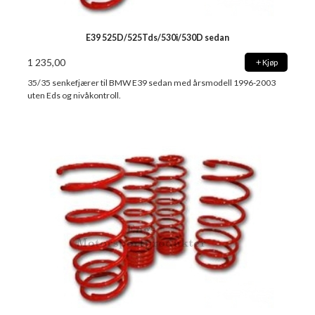
E39 525D/525Tds/530i/530D sedan
1 235,00
Kjøp
35/35 senkefjærer til BMW E39 sedan med årsmodell 1996-2003
uten Eds og nivåkontroll.