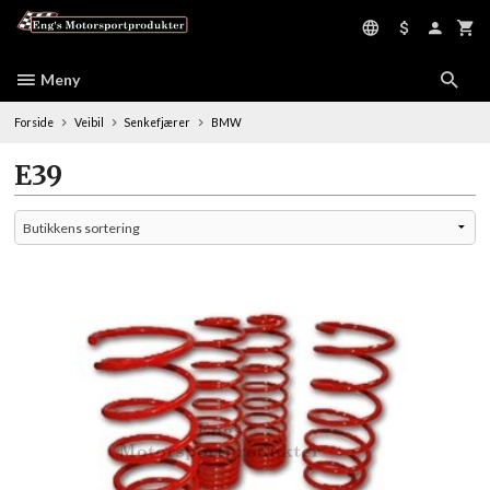
Gå
til
innholdet
Meny
Forside
Veibil
Senkefjærer
BMW
E39