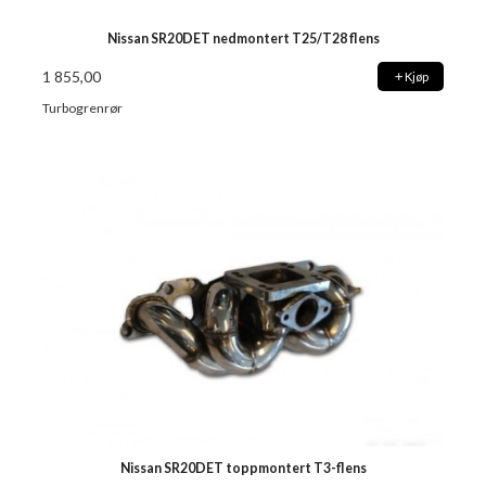
Nissan SR20DET nedmontert T25/T28 flens
1 855,00
Kjøp
Turbogrenrør
Nissan SR20DET toppmontert T3-flens