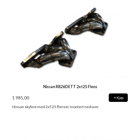
Nissan RB26DETT 2xt25 Flens
1 985,00
Kjøp
Nissan skyline med 2xT25 flenser montert nedover