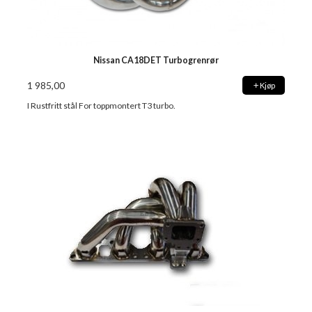
Nissan CA18DET Turbogrenrør
1 985,00
Kjøp
I Rustfritt stål For toppmontert T3 turbo.