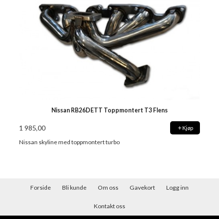
Nissan RB26DETT Toppmontert T3 Flens
1 985,00
Kjøp
Nissan skyline med toppmontert turbo
Forside
Bli kunde
Om oss
Gavekort
Logg inn
Kontakt oss