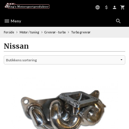
Gå
til
innholdet
Meny
Forside
Motor / tuning
Grenrør - turbo
Turbo grenrør
Nissan