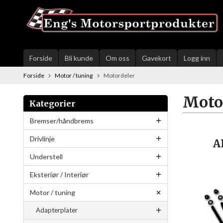
Gå
til
innholdet
Forside
Bli kunde
Om oss
Gavekort
Logg inn
Forside
Motor / tuning
Motordeler
Moto
Kategorier
Bremser/håndbrems
Drivlinje
AR
Understell
Eksteriør / Interiør
Motor / tuning
Adapterplater