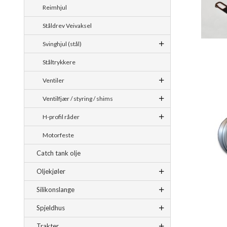
Reimhjul
Ståldrev Veivaksel
Svinghjul (stål)
Ståltrykkere
Ventiler
Ventilfjær / styring / shims
H-profil råder
Motorfeste
Catch tank olje
Oljekjøler
Silikonslange
Spjeldhus
Trakter