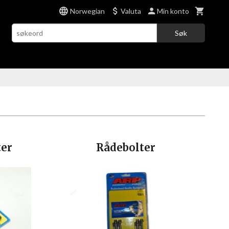
Norwegian
Valuta
Min konto
Søk
ter
Rådebolter