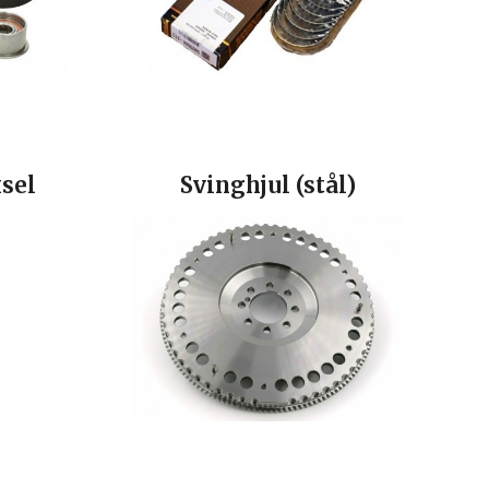
ksel
Svinghjul (stål)