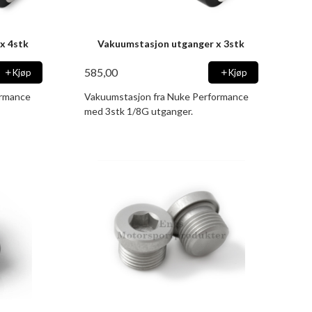
x 4stk
Vakuumstasjon utganger x 3stk
585,00
Kjøp
Kjøp
ormance
Vakuumstasjon fra Nuke Performance
med 3stk 1/8G utganger.