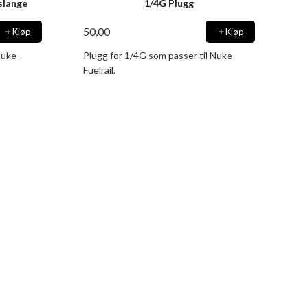
slange
1/4G Plugg
50,00
Kjøp
Kjøp
Nuke-
Plugg for 1/4G som passer til Nuke
Fuelrail.