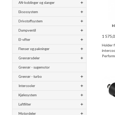
AN-koblinger og slanger
Eksossystem
Drivstoffsystem
H
Dumpventil
1 575,
El-vifter
Holder f
Flenser og pakninger
interco
Perform
Grenrørsdeler
Grenrør - sugemotor
Grenrør - turbo
Intercooler
Kjølesystem
Luftfilter
Motordeler