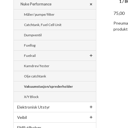
1 / 
Nuke Performance
75,00
Måler/ pumpe/ filter
Pneumat
Catchtank, Fuel Cell Unit
produkt
Dumpventil
Fuellog
Fuelrail
Kamdrev/ fester
Olje catchtank
Vakuumstasjon/sprederholder
X/Y Block
Elektronisk Utstyr
Veibil
EMP-tilbehør