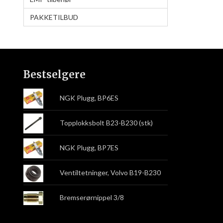
PAKKETILBUD
Bestselgere
NGK Plugg, BP6ES
Topplokksbolt B23-B230 (stk)
NGK Plugg, BP7ES
Ventiltetninger, Volvo B19-B230
Bremserørnippel 3/8