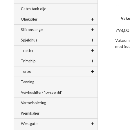
Catch tank olje
Vaku
Oljekjøler
798,00
Silikonslange
Vakuums
Spjeldhus
med 5st
Trakter
Trimchip
Turbo
Tenning
Veivhusfilter/ "pysventil"
Varmeisolering
Kjemikalier
Westgate