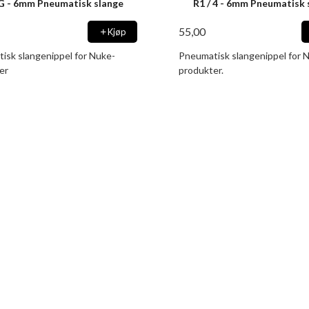
8G - 6mm Pneumatisk slange
R1 / 4 - 6mm Pneumatisk 
55,00
Kjøp
isk slangenippel for Nuke-
Pneumatisk slangenippel for 
er
produkter.