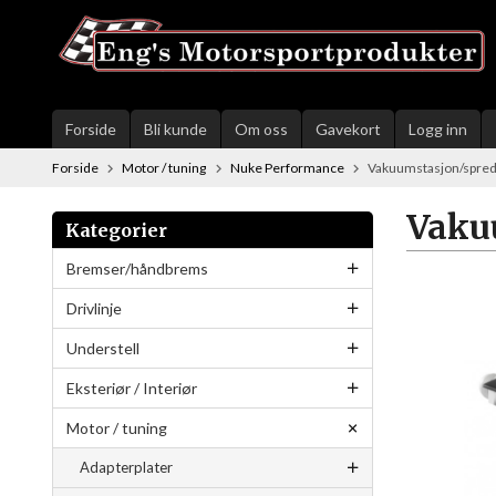
Gå
til
innholdet
Forside
Bli kunde
Om oss
Gavekort
Logg inn
Forside
Motor / tuning
Nuke Performance
Vakuumstasjon/spre
Vaku
Kategorier
Bremser/håndbrems
Drivlinje
Understell
Eksteriør / Interiør
Motor / tuning
Adapterplater