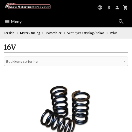
Gå
til
innholdet
Meny
Forside
Motor / tuning
Motordeler
Ventilfjær / styring / shims
Volvo
16V