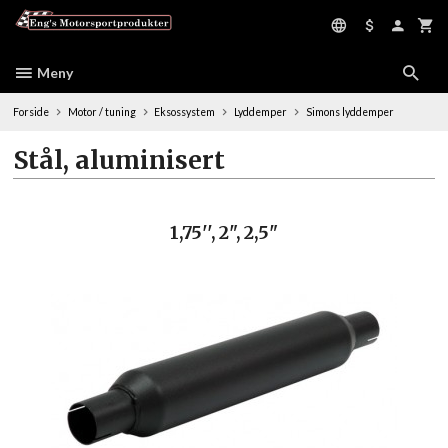
Gå
til
innholdet
Meny
Forside
Motor / tuning
Eksossystem
Lyddemper
Simons lyddemper
Stål, aluminisert
1,75'', 2", 2,5"