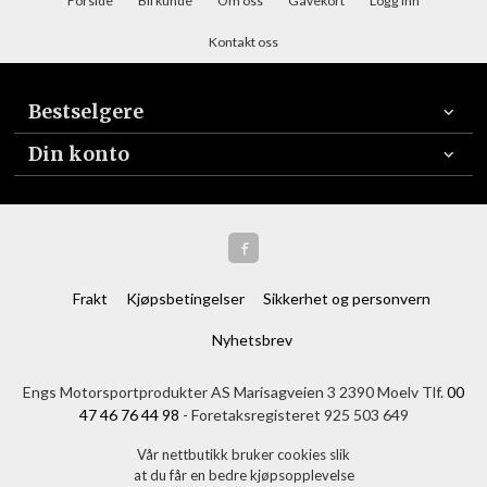
Forside
Bli kunde
Om oss
Gavekort
Logg inn
Kontakt oss
Bestselgere
Din konto
Frakt
Kjøpsbetingelser
Sikkerhet og personvern
Nyhetsbrev
Engs Motorsportprodukter AS Marisagveien 3 2390 Moelv Tlf.
00
47 46 76 44 98
- Foretaksregisteret 925 503 649
Vår nettbutikk bruker cookies slik
at du får en bedre kjøpsopplevelse