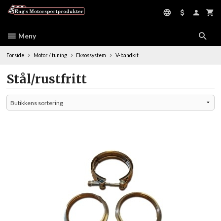
Gå
til
innholdet
Meny
Forside
Motor / tuning
Eksossystem
V-bandkit
Stål/rustfritt