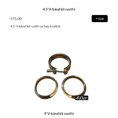
4.5' V-bånd kit rustfri
575,00
Kjøp
4.5' V-bånd kit rustfri av høy kvalitet.
4' V-bånd kit rustfri