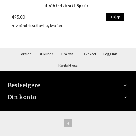
4' V-bånd kit stål -Spesial-
495,00
Kjøp
4' V-bånd kit stål av høy kvalitet.
Forside
Bli kunde
Om oss
Gavekort
Logg inn
Kontakt oss
Bestselgere
Din konto