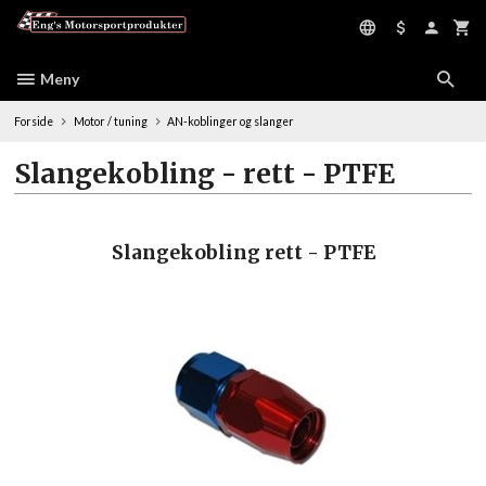
Gå
til
innholdet
Meny
Forside
Motor / tuning
AN-koblinger og slanger
Slangekobling - rett - PTFE
Slangekobling rett - PTFE