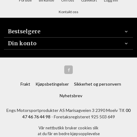
Forside
Bli kunde
Om oss
Gavekort
Logg inn
Kontakt oss
Bestselgere
Din konto
Frakt
Kjøpsbetingelser
Sikkerhet og personvern
Nyhetsbrev
Engs Motorsportprodukter AS Marisagveien 3 2390 Moelv Tlf.
00
47 46 76 44 98
- Foretaksregisteret 925 503 649
Vår nettbutikk bruker cookies slik
at du får en bedre kjøpsopplevelse