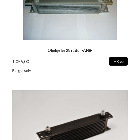
Oljekjøler 28 rader -AN8-
1 055,00
Kjøp
Farge: sølv