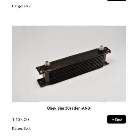
Farge: sølv
Oljekjøler 30 rader -AN8-
1 135,00
Kjøp
Farge: Sort