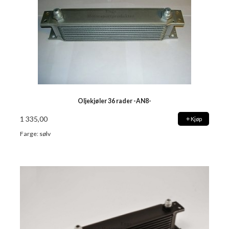
Oljekjøler 36 rader -AN8-
1 335,00
Kjøp
Farge: sølv