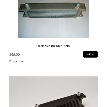
Oljekjøler 10 rader -AN8-
565,00
Kjøp
Farge: sølv