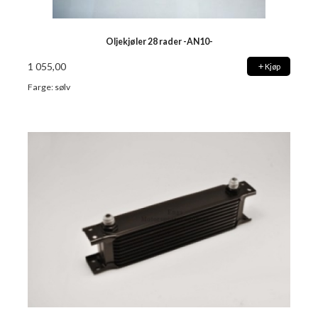
Oljekjøler 28 rader -AN10-
1 055,00
Kjøp
Farge: sølv