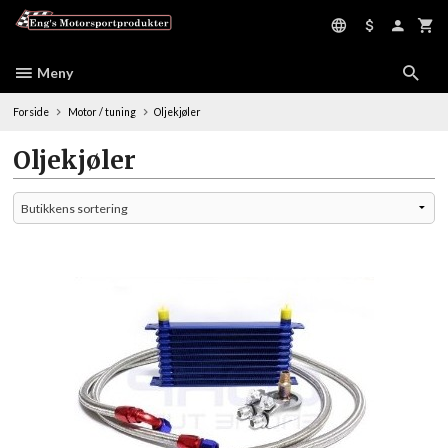
Gå
til
innholdet
Meny
Forside
Motor / tuning
Oljekjøler
Oljekjøler