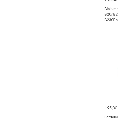
Blokkmon
B20/ B2
B230F so
195,00
Fordele