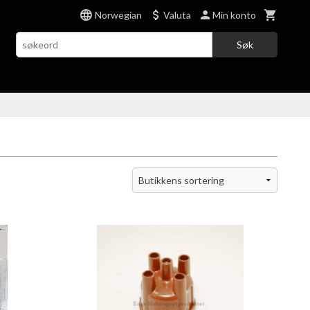
Norwegian
Valuta
Min konto
Søk