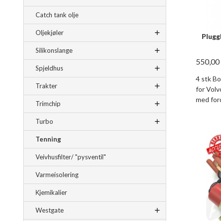
Catch tank olje
Oljekjøler
Plugg
Silikonslange
550,00
Spjeldhus
4 stk Bo
Trakter
for Vol
med ford
Trimchip
Turbo
Tenning
Veivhusfilter/ "pysventil"
Varmeisolering
Kjemikalier
Westgate