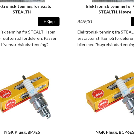
ktronisk tenning for Saab,
Elektronisk tenning for 
STEALTH
STEALTH, Høyre
849,00
Kjøp
nisk tenning fra STEALTH som
Elektronisk tenning fra STEA
r stiften på fordeleren. Passer
erstatter stiften på fordelere
ed "venstrehånds-tenning".
biler med "høyrehånds-tenning
NGK Plugg, BP7ES
NGK Plugg, BCP6E