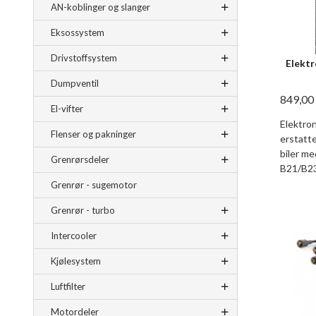
AN-koblinger og slanger
Eksossystem
Drivstoffsystem
Elektr
Dumpventil
849,00
El-vifter
Elektro
Flenser og pakninger
erstatte
biler me
Grenrørsdeler
B21/B2
Grenrør - sugemotor
Grenrør - turbo
Intercooler
Kjølesystem
Luftfilter
Motordeler