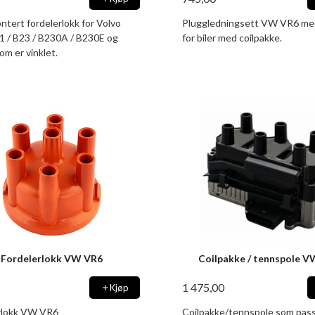
tert fordelerlokk for Volvo
Pluggledningsett VW VR6 med
1 / B23 / B230A / B230E og
for biler med coilpakke.
m er vinklet.
Fordelerlokk VW VR6
Coilpakke / tennspole 
1 475,00
Kjøp
rlokk VW VR6
Coilpakke/tennspole som pas