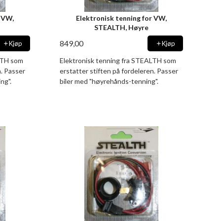
r VW,
Elektronisk tenning for VW,
STEALTH, Høyre
849,00
Kjøp
Kjøp
LTH som
Elektronisk tenning fra STEALTH som
n. Passer
erstatter stiften på fordeleren. Passer
ng".
biler med "høyrehånds-tenning".