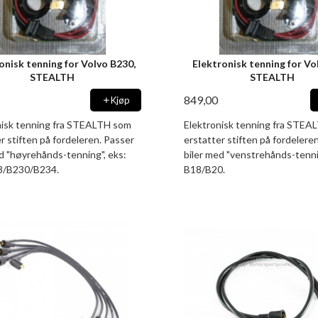
onisk tenning for Volvo B230,
Elektronisk tenning for Vo
STEALTH
STEALTH
849,00
Kjøp
nisk tenning fra STEALTH som
Elektronisk tenning fra STEA
r stiften på fordeleren. Passer
erstatter stiften på fordelere
d "høyrehånds-tenning", eks:
biler med "venstrehånds-tenni
3/B230/B234.
B18/B20.