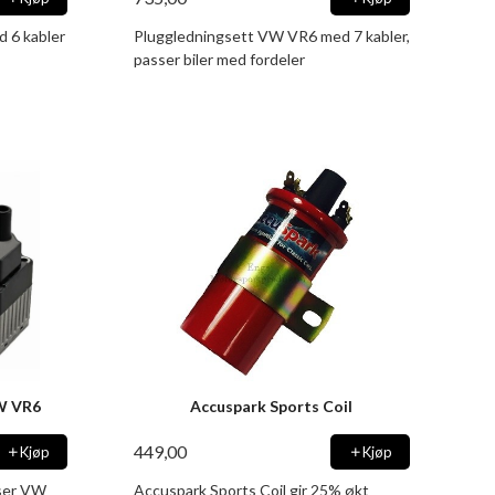
 6 kabler
Pluggledningsett VW VR6 med 7 kabler,
passer biler med fordeler
VW VR6
Accuspark Sports Coil
449,00
Kjøp
Kjøp
ser VW
Accuspark Sports Coil gir 25% økt