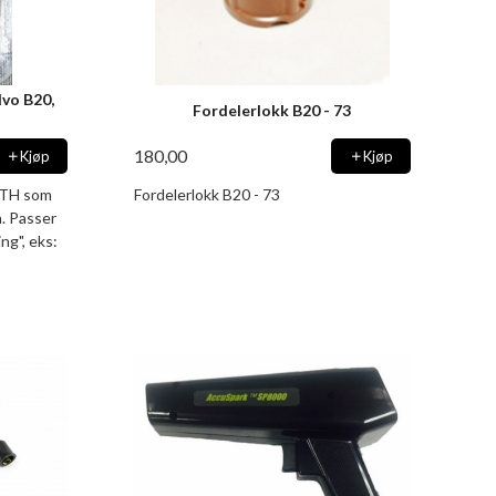
lvo B20,
Fordelerlokk B20 - 73
180,00
Kjøp
Kjøp
LTH som
Fordelerlokk B20 - 73
n. Passer
ng", eks: