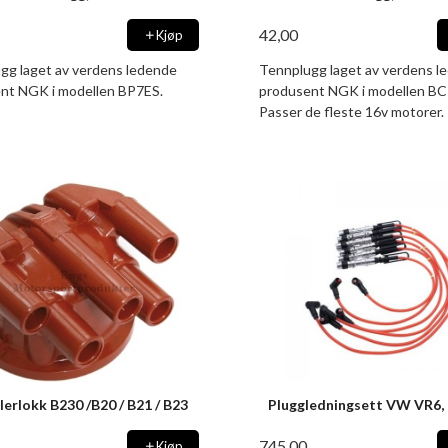
42,00
Kjøp
gg laget av verdens ledende
Tennplugg laget av verdens l
nt NGK i modellen BP7ES.
produsent NGK i modellen BC
Passer de fleste 16v motorer.
lerlokk B230 /B20 / B21 / B23
Pluggledningsett VW VR6, 
745,00
Kjøp