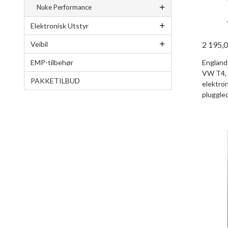
Nuke Performance
Elektronisk Utstyr
2 195,
Veibil
England
EMP-tilbehør
VW T4, 
PAKKETILBUD
elektron
pluggled