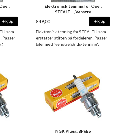
Opel,
Elektronisk tenning for Opel,
STEALTH, Venstre
849,00
Kjøp
Kjøp
LTH som
Elektronisk tenning fra STEALTH som
n. Passer
erstatter stiften på fordeleren. Passer
".
biler med "venstrehånds-tenning".
S
NGK Plugg, BP6ES