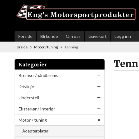
Gå
til
innholdet
Forside
Bli kunde
Om oss
Gavekort
Logg inn
Forside
Motor / tuning
Tenning
Tenn
Kategorier
Bremser/håndbrems
Drivlinje
Understell
Eksteriør / Interiør
Motor / tuning
Adapterplater