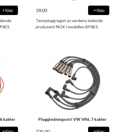
39,00
Kjøp
Kjøp
edende
Tennplugg laget av verdens ledende
P6ES.
produsent NGK i modellen BP6ES.
6 kabler
Pluggledningsett VW VR6, 7 kabler
735,00
Kjøp
Kjøp