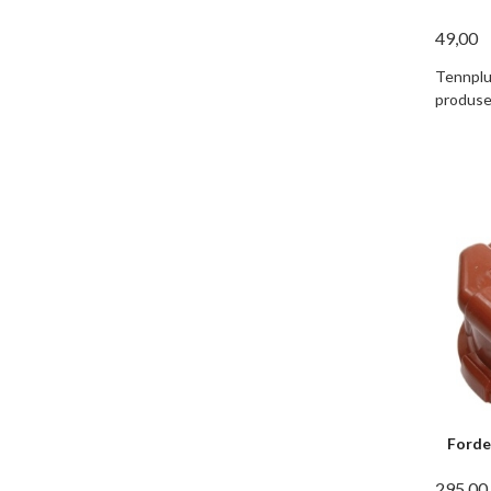
49,00
Tennplu
produse
Forde
295,00