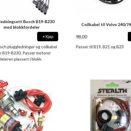
ledningsett Bosch B19-B230
Coilkabel til Volvo 240/7
med blokkfordeler
98,00
Kjøp
sch pluggledninger og coilkabel
Passer til B19, B21 og B23
vo B19-B230. Passer motorer
eleren plassert i blokk.