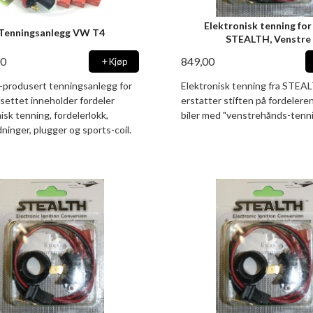
Elektronisk tenning fo
Tenningsanlegg VW T4
STEALTH, Venstre
00
849,00
Kjøp
-produsert tenningsanlegg for
Elektronisk tenning fra STEA
settet inneholder fordeler
erstatter stiften på fordelere
isk tenning, fordelerlokk,
biler med "venstrehånds-tenni
ninger, plugger og sports-coil.