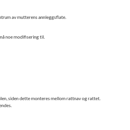
entrum av mutterens annleggsflate.
å noe modifisering til.
ilen, siden dette monteres mellom rattnav og rattet.
endes.