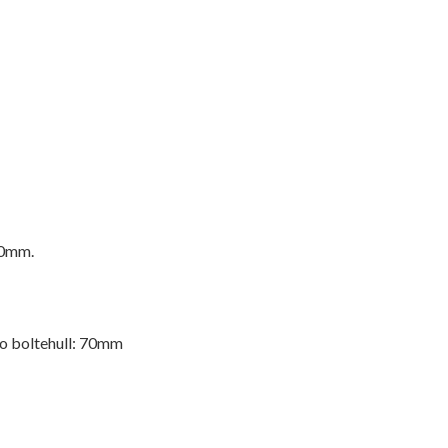
90mm.
to boltehull: 70mm