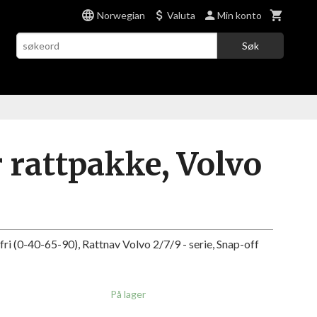
Norwegian
Valuta
Min konto
Søk
 rattpakke, Volvo
fri (0-40-65-90), Rattnav Volvo 2/7/9 - serie, Snap-off
På lager