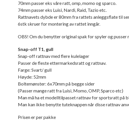
70mm passer eks våre ratt, omp, momo og sparco.
74mm passer eks Luisi, Nardi, Raid, Tazio etc.
Rattnavets dybde er 80mm fra rattets anleggsflate til s
6stk skruer for montering av rattet inngår.
OBS! Om du benytter original spak for spyler og pusser m
Snap-off T1, gull
Snap-off rattnav med flere kulelager
Passer de fleste ettermarkedsratt og rattnav.
Farge: Svart/ gull
Høyde: 52mm
Boltemønster: 6x70mm på begge sider
(Passer mange ratt fra Luisi, Momo, OMP, Sparco etc)
Man må ha et modelltilpasset rattnav for sportsratt på b
Man kan ikke benytte tuteknappen når disse rattnav anv
Prisen er per pakke