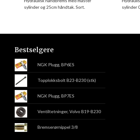
Hydraulisk håndbrems med master
Hydrauli
sylinder og 25cm håndtak. Sort.
sylinder 
Bestselgere
NGK Plugg, BP6ES
Topplokksbolt B23-B230 (stk)
NGK Plugg, BP7ES
Ventiltetninger, Volvo B19-B230
Bremserørnippel 3/8