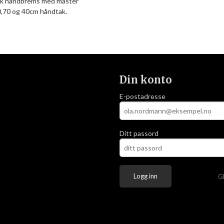
sk håndbrems med master
0,70 og 40cm håndtak.
Din konto
E-postadresse
Ditt passord
G