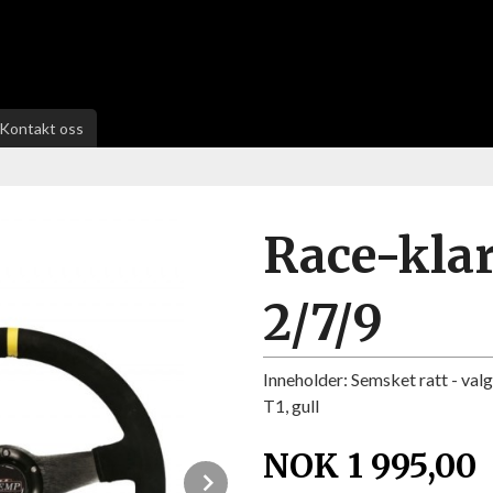
Kontakt oss
Race-klar
2/7/9
Inneholder: Semsket ratt - valg
T1, gull
NOK
1 995,00
Next