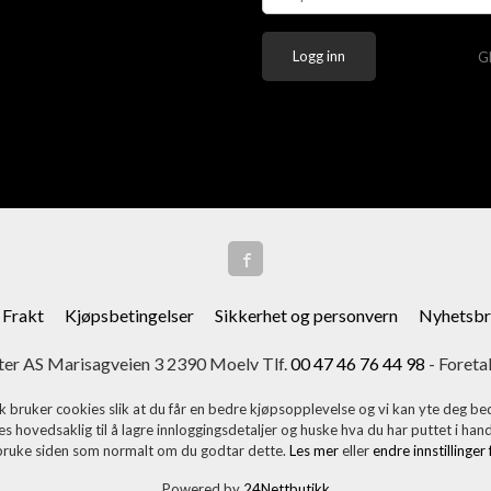
G
Frakt
Kjøpsbetingelser
Sikkerhet og personvern
Nyhetsbr
er AS Marisagveien 3 2390 Moelv Tlf.
00 47 46 76 44 98
- Foreta
k bruker cookies slik at du får en bedre kjøpsopplevelse og vi kan yte deg bed
s hovedsaklig til å lagre innloggingsdetaljer og huske hva du har puttet i han
 bruke siden som normalt om du godtar dette.
Les mer
eller
endre innstillinger
Powered by
24Nettbutikk