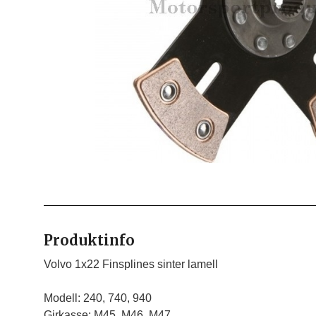
Produktinfo
Volvo 1x22 Finsplines sinter lamell

Modell: 240, 740, 940

Girkasse: M45, M46, M47
