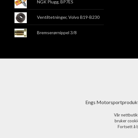
NGK Plugg, BP7ES
Ventiltetninger, Volvo B19-B230
Bremserørnippel 3/8
Engs Motorsportprodukt
Vår nettbutik
bruker cookie
Fortsett å