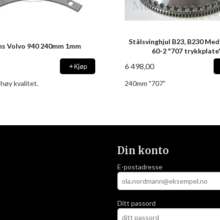
Stålsvinghjul B23, B230 Med
ms Volvo 940 240mm 1mm
60-2 "707 trykkplate
6 498,00
Kjøp
høy kvalitet.
240mm "707"
Din konto
E-postadresse
Ditt passord