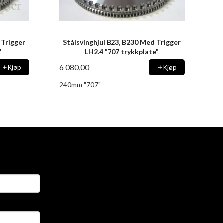
 Trigger
Stålsvinghjul B23, B230 Med Trigger
"
LH2.4 "707 trykkplate"
6 080,00
Kjøp
Kjøp
240mm "707"