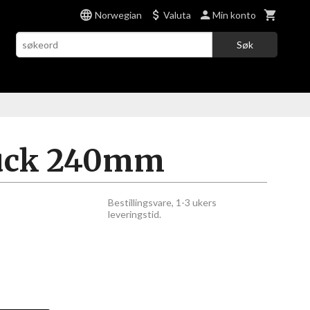
Norwegian
Valuta
Min konto
Søk
puck 240mm
Bestillingsvare, 1-3 ukers
leveringstid.