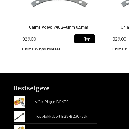
Chims Volvo 940 240mm 0,5mm
Chi
329,00
329,00
Kjøp
Chims av høy kvalitet.
Chims av 
Bestselgere
NGK Plugg, BP6ES
Topplokksbolt B23-B230 (stk)