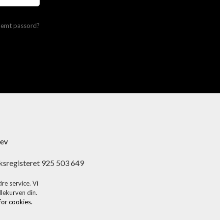
lemt passord?
ev
ksregisteret 925 503 649
re service. Vi
dlekurven din.
 for cookies.