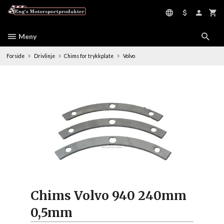
Gå
til
innholdet
Meny
Forside
Drivlinje
Chims for trykkplate
Volvo
Chims Volvo 940 240mm
0,5mm