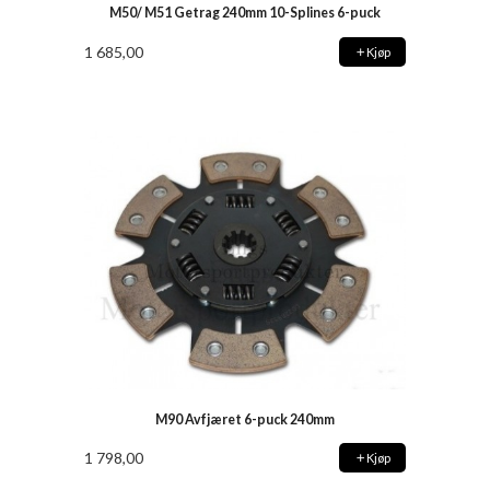
M50/ M51 Getrag 240mm 10-Splines 6-puck
1 685,00
Kjøp
M90 Avfjæret 6-puck 240mm
1 798,00
Kjøp