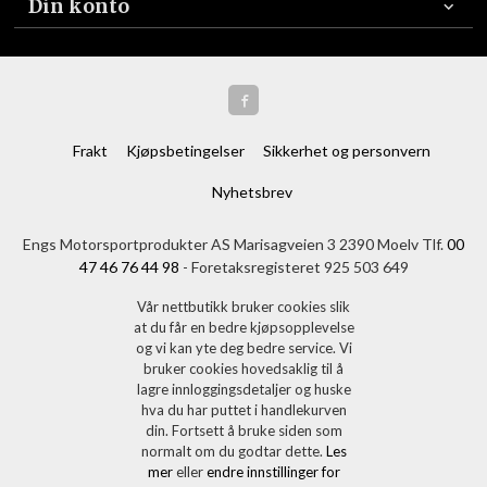
Din konto
Frakt
Kjøpsbetingelser
Sikkerhet og personvern
Nyhetsbrev
Engs Motorsportprodukter AS Marisagveien 3 2390 Moelv Tlf.
00
47 46 76 44 98
- Foretaksregisteret 925 503 649
Vår nettbutikk bruker cookies slik
at du får en bedre kjøpsopplevelse
og vi kan yte deg bedre service. Vi
bruker cookies hovedsaklig til å
lagre innloggingsdetaljer og huske
hva du har puttet i handlekurven
din. Fortsett å bruke siden som
normalt om du godtar dette.
Les
mer
eller
endre innstillinger for