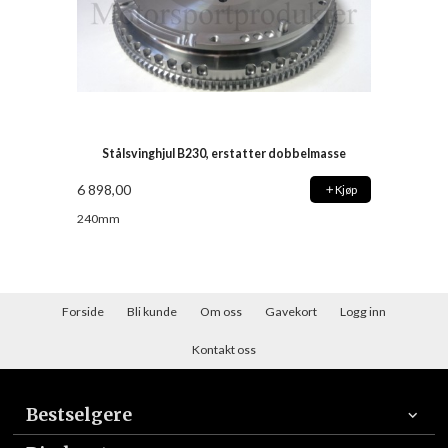
Stålsvinghjul B230, erstatter dobbelmasse
6 898,00
Kjøp
240mm
Forside
Bli kunde
Om oss
Gavekort
Logg inn
Kontakt oss
Bestselgere