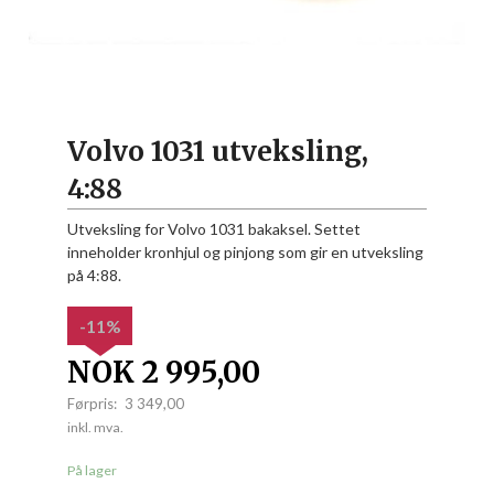
Volvo 1031 utveksling,
4:88
Utveksling for Volvo 1031 bakaksel. Settet
inneholder kronhjul og pinjong som gir en utveksling
på 4:88.
-11%
NOK
2 995,00
Førpris:
3 349,00
Rabatt
inkl. mva.
På lager