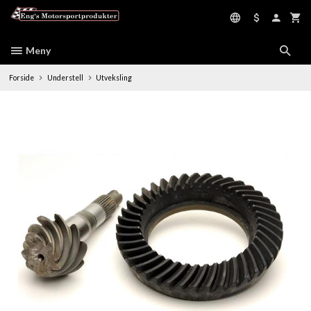
Gå
til
innholdet
Meny
Forside
Understell
Utveksling