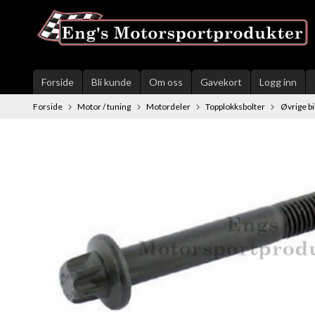
Gå
til
innholdet
Forside
Bli kunde
Om oss
Gavekort
Logg inn
Forside
Motor / tuning
Motordeler
Topplokksbolter
Øvrige b