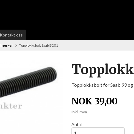
Kontakt oss
ilmerker
Topplokksbolt Saab B201
Topplokk
Topplokksbolt for Saab 99 og 
NOK
39,00
inkl. mva.
Antall