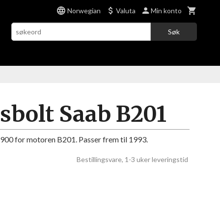
Norwegian
Valuta
Min konto
Søk
sbolt Saab B201
900 for motoren B201. Passer frem til 1993.
Bestillingsvare, 1-3 uker leveringstid