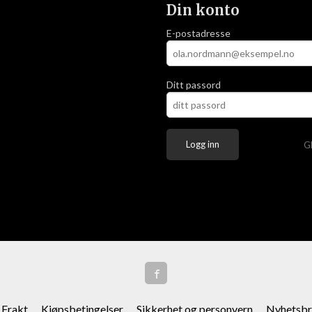
Din konto
E-postadresse
Ditt passord
G
Frakt
Kjøpsbetingelser
Sikkerhet og personvern
Nyhetsbr