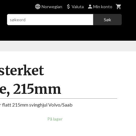
Norwegian
Valuta
Min konto
Søk
sterket
te, 215mm
or flatt 215mm svinghjul Volvo/Saab
På lager