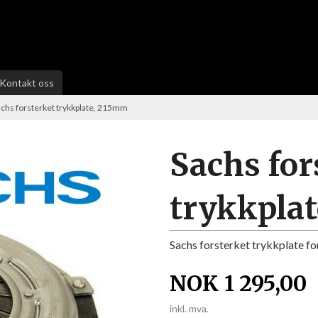
Kontakt oss
achs forsterket trykkplate, 215mm
Sachs for
trykkpla
Sachs forsterket trykkplate f
NOK
1 295,00
inkl. mva.