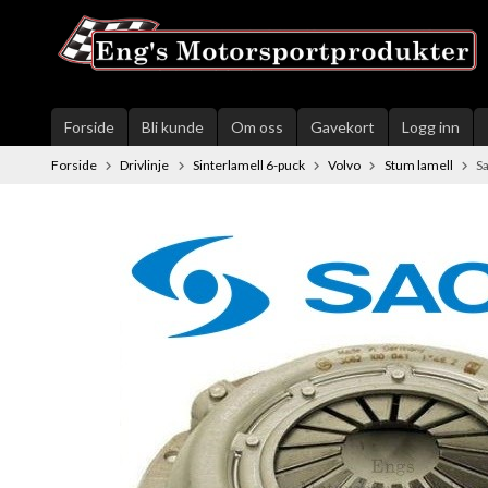
Gå
til
innholdet
Forside
Bli kunde
Om oss
Gavekort
Logg inn
Forside
Drivlinje
Sinterlamell 6-puck
Volvo
Stum lamell
S