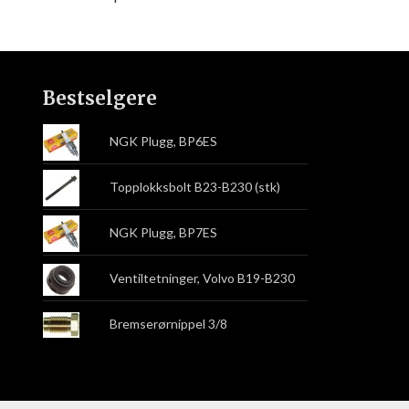
Bestselgere
NGK Plugg, BP6ES
Topplokksbolt B23-B230 (stk)
NGK Plugg, BP7ES
Ventiltetninger, Volvo B19-B230
Bremserørnippel 3/8