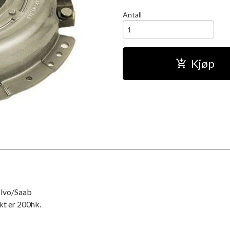
Antall
Kjøp
olvo/Saab
kt er 200hk.