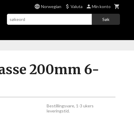
Norwegian
Valuta
Min konto
Søk
asse 200mm 6-
Bestillingsvare, 1-3 ukers
leveringstid.