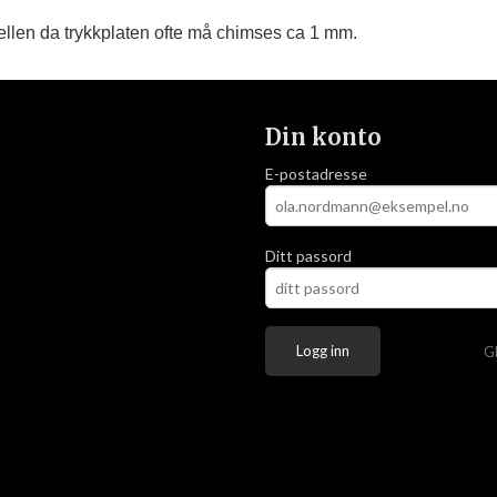
llen da trykkplaten ofte må chimses ca 1 mm.
Din konto
E-postadresse
Ditt passord
G