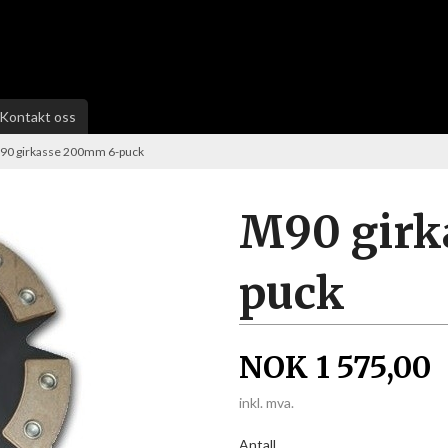
Kontakt oss
90 girkasse 200mm 6-puck
M90 girk
puck
NOK
1 575,00
inkl. mva.
Antall