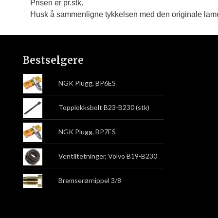
Prisen er pr.stk.
Husk å sammenligne tykkelsen med den originale lame
Bestselgere
NGK Plugg, BP6ES
Topplokksbolt B23-B230 (stk)
NGK Plugg, BP7ES
Ventiltetninger, Volvo B19-B230
Bremserørnippel 3/8