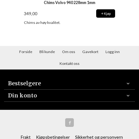
Chims Volvo 940 228mm 1mm
349,00
Kjøp
Chims av høy kvalitet.
Forside
Bli kunde
Om oss
Gavekort
Logg inn
Kontakt oss
Bestselgere
Din konto
Frakt
Kjøpsbetingelser
Sikkerhet og personvern