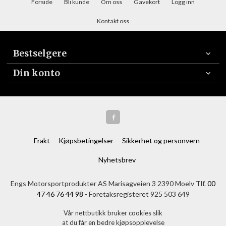
Forside
Bli kunde
Om oss
Gavekort
Logg inn
Kontakt oss
Bestselgere
Din konto
Frakt
Kjøpsbetingelser
Sikkerhet og personvern
Nyhetsbrev
Engs Motorsportprodukter AS Marisagveien 3 2390 Moelv Tlf.
00
47 46 76 44 98
- Foretaksregisteret 925 503 649
Vår nettbutikk bruker cookies slik
at du får en bedre kjøpsopplevelse