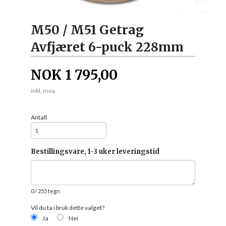
M50 / M51 Getrag
Avfjæret 6-puck 228mm
NOK
1 795,00
inkl. mva.
Antall
Bestillingsvare, 1-3 uker leveringstid
0
/ 255 tegn
Vil du ta i bruk dette valget?
Ja
Nei