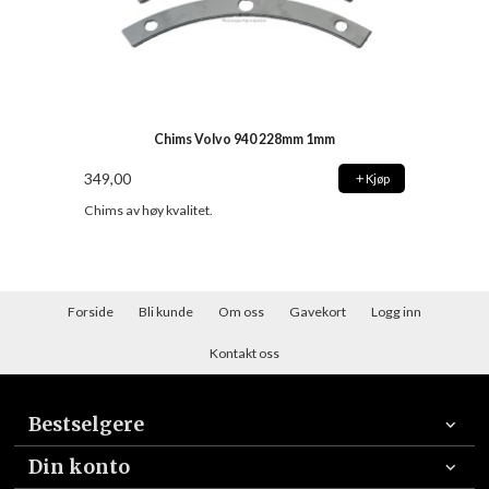
Chims Volvo 940 228mm 1mm
349,00
Kjøp
Chims av høy kvalitet.
Forside
Bli kunde
Om oss
Gavekort
Logg inn
Kontakt oss
Bestselgere
Din konto