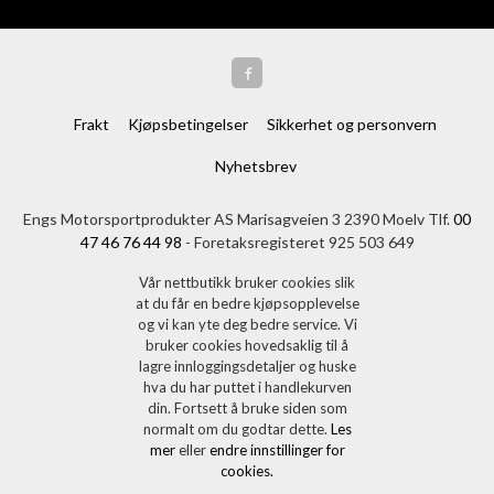
Frakt
Kjøpsbetingelser
Sikkerhet og personvern
Nyhetsbrev
Engs Motorsportprodukter AS Marisagveien 3 2390 Moelv Tlf.
00
47 46 76 44 98
- Foretaksregisteret 925 503 649
Vår nettbutikk bruker cookies slik
at du får en bedre kjøpsopplevelse
og vi kan yte deg bedre service. Vi
bruker cookies hovedsaklig til å
lagre innloggingsdetaljer og huske
hva du har puttet i handlekurven
din. Fortsett å bruke siden som
normalt om du godtar dette.
Les
mer
eller
endre innstillinger for
cookies.