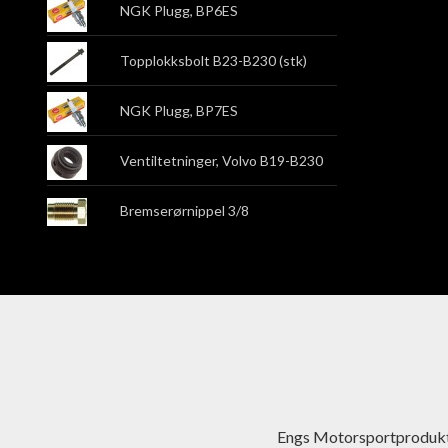
NGK Plugg, BP6ES
Topplokksbolt B23-B230 (stk)
NGK Plugg, BP7ES
Ventiltetninger, Volvo B19-B230
Bremserørnippel 3/8
Engs Motorsportprodukt