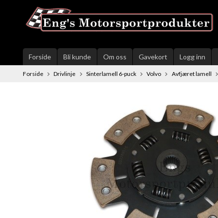
Gå
til
innholdet
Forside
Bli kunde
Om oss
Gavekort
Logg inn
Forside
Drivlinje
Sinterlamell 6-puck
Volvo
Avfjæret lamell