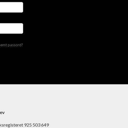
lemt passord?
ev
ksregisteret 925 503 649