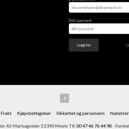
Ditt passord
G
Frakt
Kjøpsbetingelser
Sikkerhet og personvern
Nyhetsbr
er AS Marisagveien 3 2390 Moelv Tlf.
00 47 46 76 44 98
- Foreta