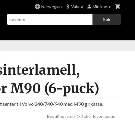
Norwegian
Valuta
Min konto
Søk
sinterlamell,
r M90 (6-puck)
t senter til Volvo 240/740/940 med M90 girkasse.
Bestillingsvare, 1-3 uker leveringstid