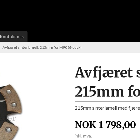
Kontakt oss
Avfjæret sinterlamell, 215mm for M90 (6-puck)
Avfjæret 
215mm fo
215mm sinterlamell med fjære
NOK
1 798,00
inkl. mva.