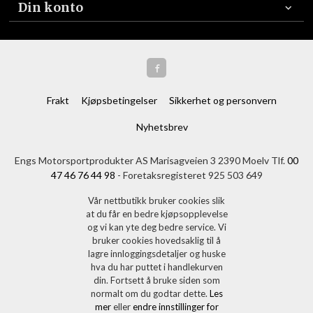
Din konto
Frakt
Kjøpsbetingelser
Sikkerhet og personvern
Nyhetsbrev
Engs Motorsportprodukter AS Marisagveien 3 2390 Moelv Tlf.
00
47 46 76 44 98
- Foretaksregisteret 925 503 649
Vår nettbutikk bruker cookies slik
at du får en bedre kjøpsopplevelse
og vi kan yte deg bedre service. Vi
bruker cookies hovedsaklig til å
lagre innloggingsdetaljer og huske
hva du har puttet i handlekurven
din. Fortsett å bruke siden som
normalt om du godtar dette.
Les
mer
eller
endre innstillinger for