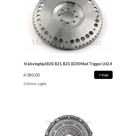
Stålsvinghjul B20, B21, B23, B230 Med Trigger LH2.4
6 080,00
Kjøp
215mm, Light