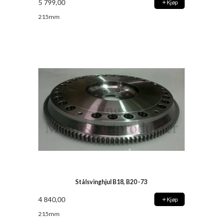
5 799,00
Kjøp
215mm
Stålsvinghjul B18, B20 -73
4 840,00
Kjøp
215mm