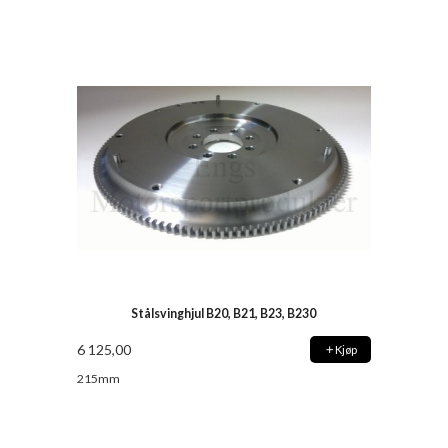
Stålsvinghjul B20, B21, B23, B230
6 125,00
Kjøp
215mm