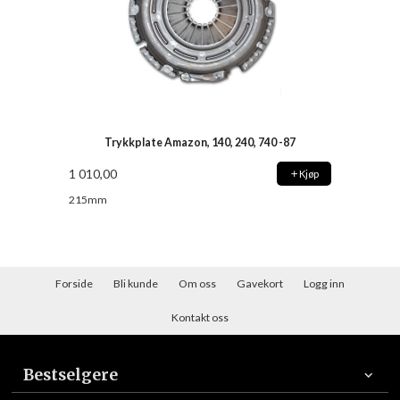
Trykkplate Amazon, 140, 240, 740 -87
1 010,00
Kjøp
215mm
Forside
Bli kunde
Om oss
Gavekort
Logg inn
Kontakt oss
Bestselgere