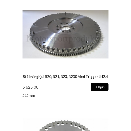
Stålsvinghjul B20, B21, B23, B230 Med Trigger LH2.4
5 625,00
Kjøp
215mm