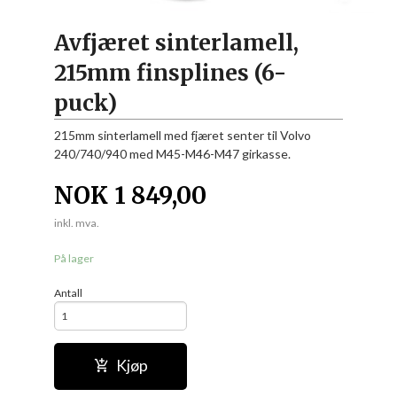
Avfjæret sinterlamell,
215mm finsplines (6-
puck)
215mm sinterlamell med fjæret senter til Volvo
240/740/940 med M45-M46-M47 girkasse.
NOK
1 849,00
inkl. mva.
På lager
Antall
Kjøp