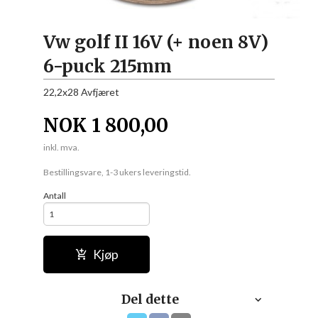
Vw golf II 16V (+ noen 8V)
6-puck 215mm
22,2x28 Avfjæret
NOK
1 800,00
inkl. mva.
Bestillingsvare, 1-3 ukers leveringstid.
Antall
Kjøp
Del dette