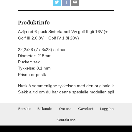
Produktinfo
Avfjæret 6-puck Sinterlamell Vw golf II gti 16V (+
Golf III 2.0 8V + Golf IV 1.8i 20V)
22,2x28 (7 / 8x28) splines

Diameter: 215mm

Pucker: sex

Tykkelse: 8,1 mm
Prisen er pr.stk.
Husk å sammenligne tykkelsen med den originale lamellen d
Sjekk alltid om du har denne spesielle modellen splines
Forside
Bli kunde
Om oss
Gavekort
Logg inn
Kontakt oss