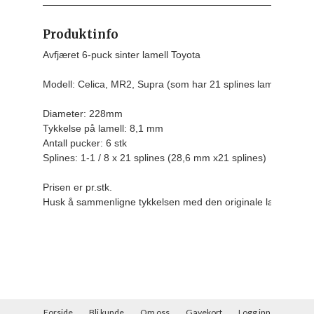
Produktinfo
Avfjæret 6-puck sinter lamell Toyota

Modell: Celica, MR2, Supra (som har 21 splines lamell 28,6 m
Diameter: 228mm

Tykkelse på lamell: 8,1 mm

Antall pucker: 6 stk

Splines: 1-1 / 8 x 21 splines (28,6 mm x21 splines)
Prisen er pr.stk.
Husk å sammenligne tykkelsen med den originale lamellen da
Forside
Bli kunde
Om oss
Gavekort
Logg inn