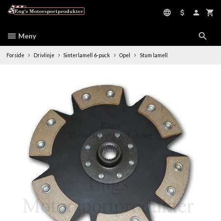
Gå
til
innholdet
Meny
Forside
Drivlinje
Sinterlamell 6-puck
Opel
Stum lamell