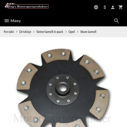
Gå
til
innholdet
Meny
Forside
Drivlinje
Sinterlamell 6-puck
Opel
Stum lamell