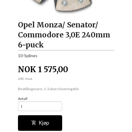
Opel Monza/ Senator/
Commodore 3,0E 240mm
6-puck
10-Splines
NOK
1 575,00
inkl. mva.
Bestillingsvare, 1-3 ukers leveringstid.
Antall
Kjøp