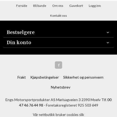
Forside
Bli kunde
Om oss
Gavekort
Logg inn
Kontakt oss
Bestselgere
Din konto
Frakt
Kjøpsbetingelser
Sikkerhet og personvern
Nyhetsbrev
Engs Motorsportprodukter AS Marisagveien 3 2390 Moelv Tlf.
00
47 46 76 44 98
- Foretaksregisteret 925 503 649
Vår nettbutikk bruker cookies slik