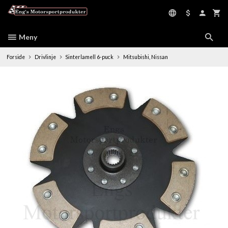
Gå
til
innholdet
Meny
Forside
Drivlinje
Sinterlamell 6-puck
Mitsubishi, Nissan