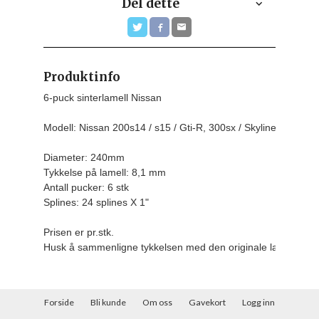
Del dette
Produktinfo
6-puck sinterlamell Nissan

Modell: Nissan 200s14 / s15 / Gti-R, 300sx / Skyline Mfl

Diameter: 240mm

Tykkelse på lamell: 8,1 mm

Antall pucker: 6 stk

Splines: 24 splines X 1"
Prisen er pr.stk.
Husk å sammenligne tykkelsen med den originale lamellen da
Forside
Bli kunde
Om oss
Gavekort
Logg inn