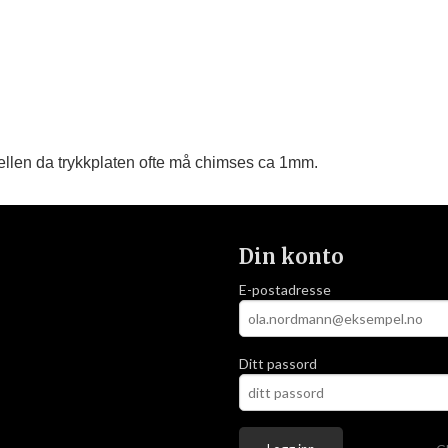
llen da trykkplaten ofte må chimses ca 1mm.
Din konto
E-postadresse
Ditt passord