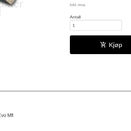
inkl. mva.
Antall
Kjøp
vo Mfl
