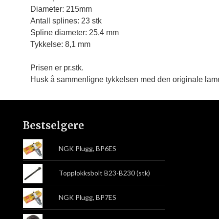
Diameter: 215mm

Antall splines: 23 stk

Spline diameter: 25,4 mm

Tykkelse: 8,1 mm
Prisen er pr.stk.
Husk å sammenligne tykkelsen med den originale lame
Bestselgere
NGK Plugg, BP6ES
Topplokksbolt B23-B230 (stk)
NGK Plugg, BP7ES