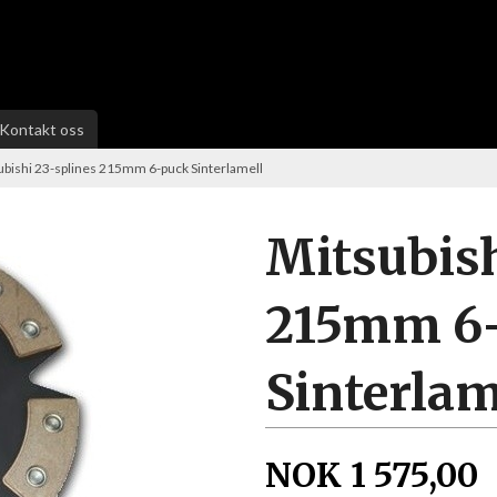
Kontakt oss
ubishi 23-splines 215mm 6-puck Sinterlamell
Mitsubish
215mm 6
Sinterlam
NOK
1 575,00