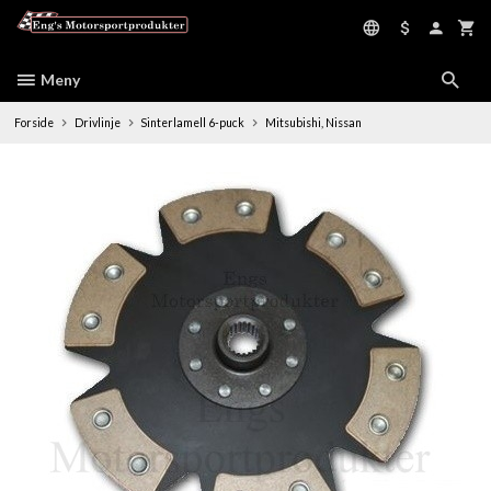
Gå
til
innholdet
Meny
Forside
Drivlinje
Sinterlamell 6-puck
Mitsubishi, Nissan