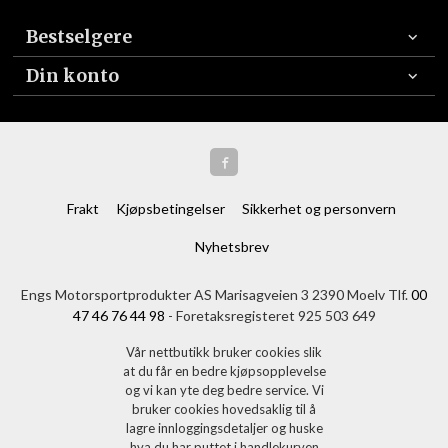
Bestselgere
Din konto
Frakt
Kjøpsbetingelser
Sikkerhet og personvern
Nyhetsbrev
Engs Motorsportprodukter AS Marisagveien 3 2390 Moelv Tlf.
00
47 46 76 44 98
- Foretaksregisteret 925 503 649
Vår nettbutikk bruker cookies slik
at du får en bedre kjøpsopplevelse
og vi kan yte deg bedre service. Vi
bruker cookies hovedsaklig til å
lagre innloggingsdetaljer og huske
hva du har puttet i handlekurven