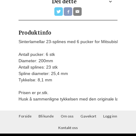
Del dette
Produktinfo
Sinterlamellar 23-splines med 6 pucker for Mitsubishi Evo Mfl

Antall pucker: 6 stk

Diameter: 200mm

Antall splines: 23 stk

Spline diameter: 25,4 mm

Tykkelse: 8,1 mm
Prisen er pr.stk.
Husk å sammenligne tykkelsen med den originale lamellen d
Forside
Bli kunde
Om oss
Gavekort
Logg inn
Kontakt oss