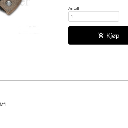
Antall
Kjøp
fl
