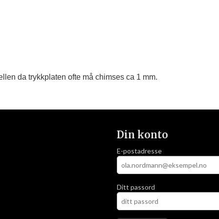
llen da trykkplaten ofte må chimses ca 1 mm.
Din konto
E-postadresse
Ditt passord