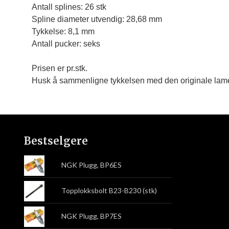
Antall splines: 26 stk

Spline diameter utvendig: 28,68 mm

Tykkelse: 8,1 mm

Antall pucker: seks
Prisen er pr.stk.
Husk å sammenligne tykkelsen med den originale lame
Bestselgere
NGK Plugg, BP6ES
Topplokksbolt B23-B230 (stk)
NGK Plugg, BP7ES