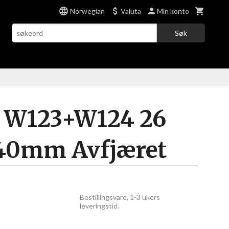
Norwegian
Valuta
Min konto
Søk
 W123+W124 26
240mm Avfjæret
Bestillingsvare, 1-3 ukers
leveringstid.