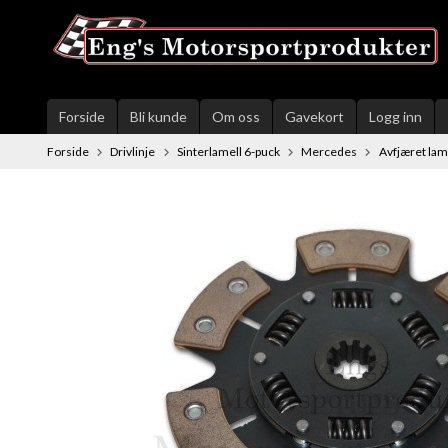
Gå
til
innholdet
Forside
Bli kunde
Om oss
Gavekort
Logg inn
Forside
Drivlinje
Sinterlamell 6-puck
Mercedes
Avfjæret lam