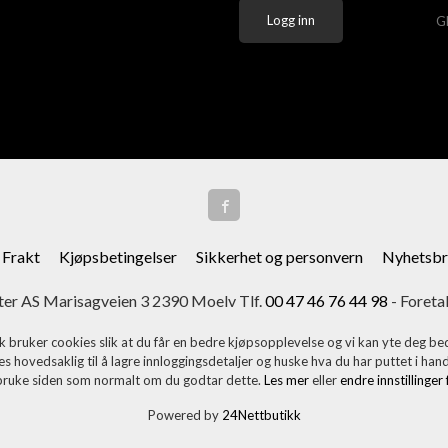
G
Frakt
Kjøpsbetingelser
Sikkerhet og personvern
Nyhetsbr
er AS Marisagveien 3 2390 Moelv Tlf.
00 47 46 76 44 98
- Foreta
k bruker cookies slik at du får en bedre kjøpsopplevelse og vi kan yte deg bed
s hovedsaklig til å lagre innloggingsdetaljer og huske hva du har puttet i han
 bruke siden som normalt om du godtar dette.
Les mer
eller
endre innstillinger
Powered by
24Nettbutikk