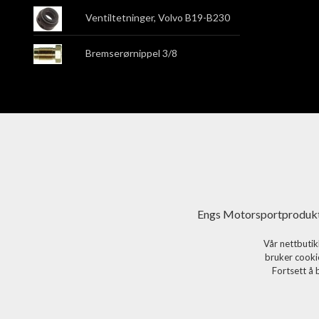
Ventiltetninger, Volvo B19-B230
Bremserørnippel 3/8
Engs Motorsportprodukt
Vår nettbutik
bruker cookie
Fortsett å