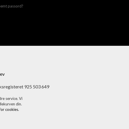
lemt passord?
ev
ksregisteret 925 503 649
re service. Vi
dlekurven din.
 for cookies.