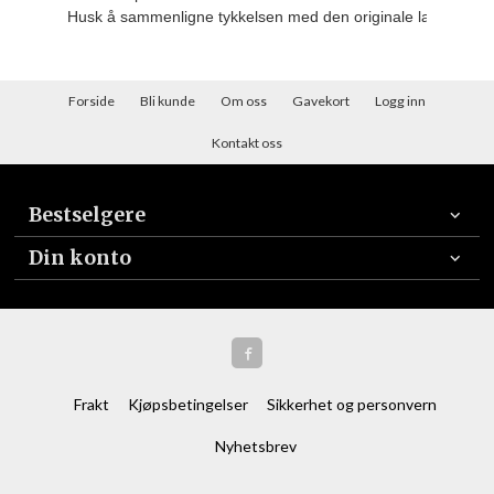
Husk å sammenligne tykkelsen med den originale lamellen d
Forside
Bli kunde
Om oss
Gavekort
Logg inn
Kontakt oss
Bestselgere
Din konto
Frakt
Kjøpsbetingelser
Sikkerhet og personvern
Nyhetsbrev