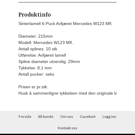
Produktinfo
Sinterlamell 6-Puck Avfjæret Mercedes W123 Mfl.

Diameter: 215mm

Modell: Mercedes W123 Mfl..

Antall splines: 10 stk

Utførelse: Avfjæret 
lamell 
Spline diameter utvendig: 29mm 
Tykkelse: 8,1 mm 
Antall pucker: seks
Prisen er pr.stk.
Husk å sammenligne tykkelsen med den originale lamellen d
Forside
Bli kunde
Om oss
Gavekort
Logg inn
Kontakt oss