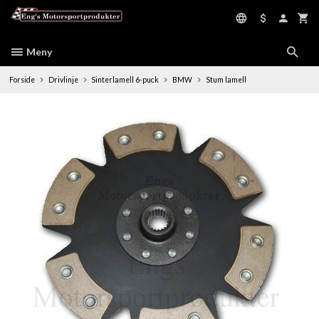
Gå
til
innholdet
Meny
Forside
Drivlinje
Sinterlamell 6-puck
BMW
Stum lamell