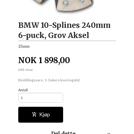
BMW 10-Splines 240mm
6-puck, Grov Aksel
35mm
NOK
1 898,00
inkl. mva.
Bestillingsvare, 1-3 ukers leveringstid.
Antall
Kjøp
Del dette