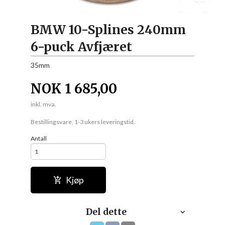
BMW 10-Splines 240mm
6-puck Avfjæret
35mm
NOK
1 685,00
inkl. mva.
Bestillingsvare, 1-3 ukers leveringstid.
Antall
Kjøp
Del dette