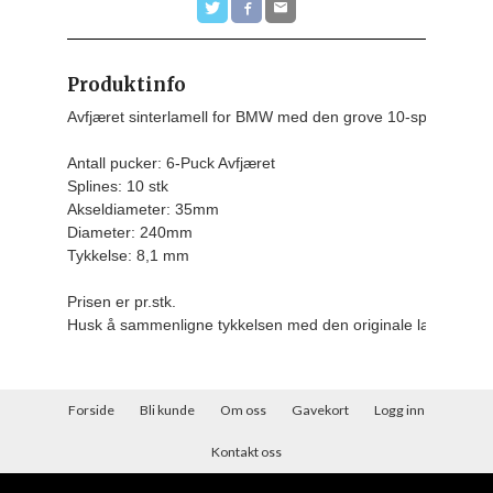
Produktinfo
Avfjæret sinterlamell for BMW med den grove 10-spline akse
Antall pucker: 6-Puck Avfjæret

Splines: 10 stk

Akseldiameter: 35mm

Diameter: 240mm

Tykkelse: 8,1 mm
Prisen er pr.stk.
Husk å sammenligne tykkelsen med den originale lamellen d
Forside
Bli kunde
Om oss
Gavekort
Logg inn
Kontakt oss