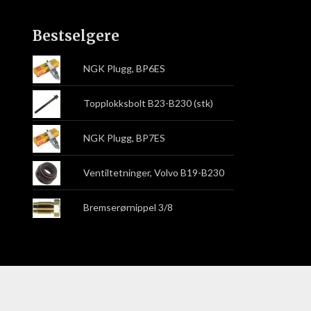
Bestselgere
NGK Plugg, BP6ES
Topplokksbolt B23-B230 (stk)
NGK Plugg, BP7ES
Ventiltetninger, Volvo B19-B230
Bremserørnippel 3/8