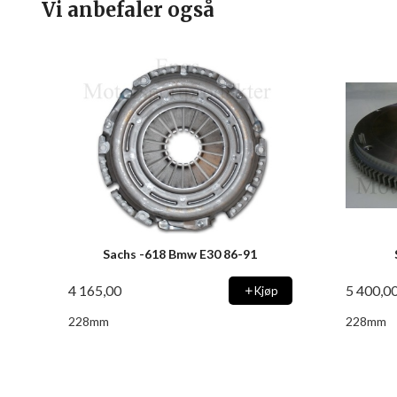
Vi anbefaler også
Sachs -618 Bmw E30 86-91
4 165,00
5 400,0
Kjøp
228mm
228mm