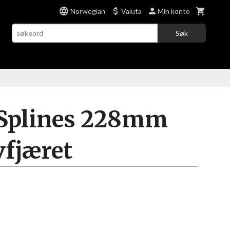
Norwegian
Valuta
Min konto
Søk
Splines 228mm
vfjæret