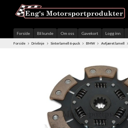
Gå
til
innholdet
Forside
Bli kunde
Om oss
Gavekort
Logg inn
Forside
Drivlinje
Sinterlamell 6-puck
BMW
Avfjæret lamell