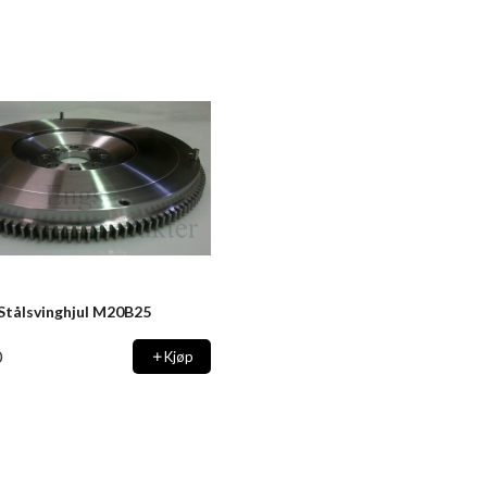
Stålsvinghjul M20B25
0
Kjøp