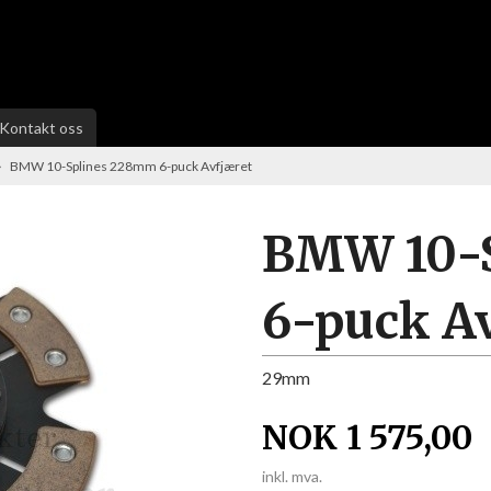
Kontakt oss
BMW 10-Splines 228mm 6-puck Avfjæret
BMW 10-
6-puck A
29mm
NOK
1 575,00
inkl. mva.