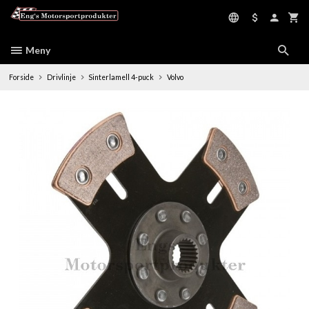
Gå
til
innholdet
Meny
Forside
Drivlinje
Sinterlamell 4-puck
Volvo