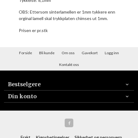
Tykkelse: 8,1mm
OBS: Ettersom sinterlamellen er 1mm tykkere enn
orginal lamell skal trykkplaten chimses ut 1mm.
Prisen er pr.stk
Forside
Bli kunde
Om oss
Gavekort
Logg inn
Kontakt oss
Bestselgere
Din konto
Frakt
Kjøpsbetingelser
Sikkerhet og personvern