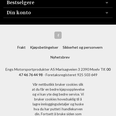
Bestselgere
Din konto
Frakt
Kjøpsbetingelser
Sikkerhet og personvern
Nyhetsbrev
Engs Motorsportprodukter AS Marisagveien 3 2390 Moelv Tlf.
00
47 46 76 44 98
- Foretaksregisteret 925 503 649
Vår nettbutikk bruker cookies slik
at du får en bedre kjøpsopplevelse
og vi kan yte deg bedre service. Vi
bruker cookies hovedsaklig til å
lagre innloggingsdetaljer og huske
hva du har puttet i handlekurven
din. Fortsett å bruke siden som