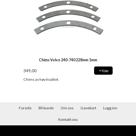
Chims Volvo 240-740 228mm 1mm
349,00
Kjøp
Chims av høy kvalitet.
Forside
Bli kunde
Om oss
Gavekort
Logg inn
Kontakt oss