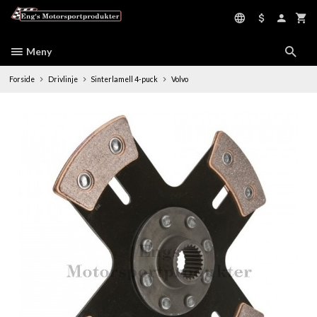
Gå
til
innholdet
Meny
Forside
Drivlinje
Sinterlamell 4-puck
Volvo