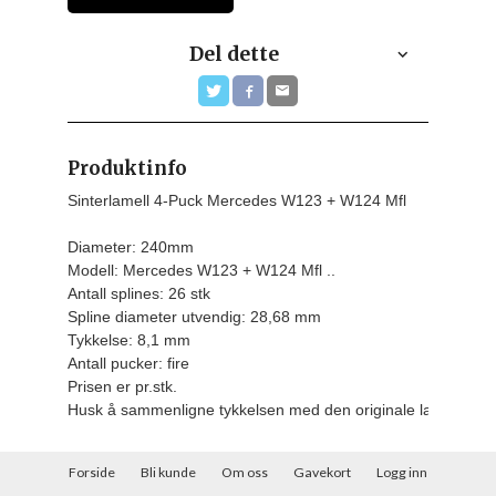
Del dette
Produktinfo
Sinterlamell 4-Puck Mercedes W123 + W124 Mfl

Diameter: 240mm

Modell: Mercedes W123 + W124 Mfl ..

Antall splines: 26 stk

Spline diameter utvendig: 28,68 mm

Tykkelse: 8,1 mm

Antall pucker: fire
Prisen er pr.stk.
Husk å sammenligne tykkelsen med den originale lamellen d
Forside
Bli kunde
Om oss
Gavekort
Logg inn