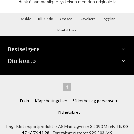
Husk å sammenligne tykkelsen med den originale lamellen d
Forside
Bli kunde
Om oss
Gavekort
Logg inn
Kontakt oss
Bestselgere
Din konto
Frakt
Kjøpsbetingelser
Sikkerhet og personvern
Nyhetsbrev
Engs Motorsportprodukter AS Marisagveien 3 2390 Moelv Tlf.
00
47 46 76 44 98
- Foretaksregisteret 925 503 649