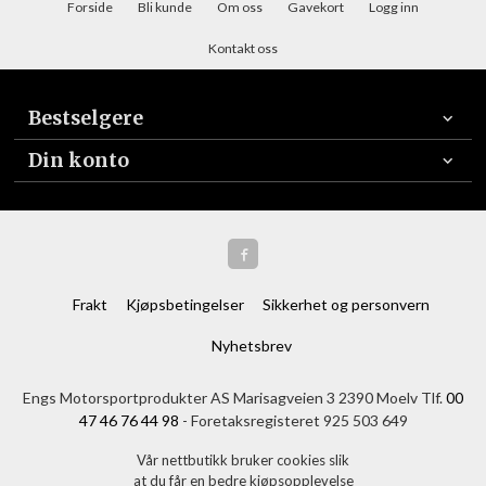
Forside
Bli kunde
Om oss
Gavekort
Logg inn
Kontakt oss
Bestselgere
Din konto
Frakt
Kjøpsbetingelser
Sikkerhet og personvern
Nyhetsbrev
Engs Motorsportprodukter AS Marisagveien 3 2390 Moelv Tlf.
00
47 46 76 44 98
- Foretaksregisteret 925 503 649
Vår nettbutikk bruker cookies slik
at du får en bedre kjøpsopplevelse