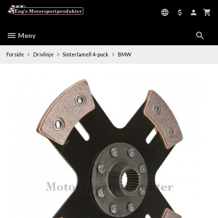
Gå
til
innholdet
Meny
Forside
Drivlinje
Sinterlamell 4-puck
BMW