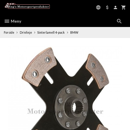
Gå
til
innholdet
Meny
Forside
Drivlinje
Sinterlamell 4-puck
BMW