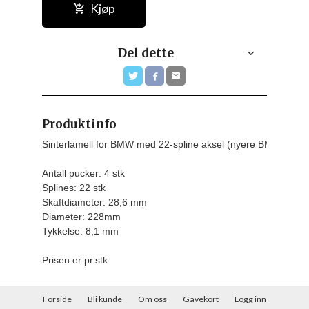
Kjøp
Del dette
Produktinfo
Sinterlamell for BMW med 22-spline aksel (nyere BMW)

Antall pucker: 4 stk

Splines: 22 stk

Skaftdiameter: 28,6 mm

Diameter: 228mm

Tykkelse: 8,1 mm
Prisen er pr.stk.
Forside
Bli kunde
Om oss
Gavekort
Logg inn