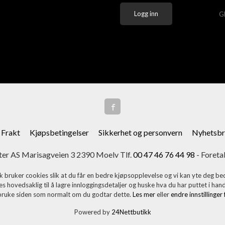
G
Frakt
Kjøpsbetingelser
Sikkerhet og personvern
Nyhetsbr
er AS Marisagveien 3 2390 Moelv Tlf.
00 47 46 76 44 98
- Foreta
k bruker cookies slik at du får en bedre kjøpsopplevelse og vi kan yte deg bed
s hovedsaklig til å lagre innloggingsdetaljer og huske hva du har puttet i han
 bruke siden som normalt om du godtar dette.
Les mer
eller
endre innstillinger
Powered by
24Nettbutikk