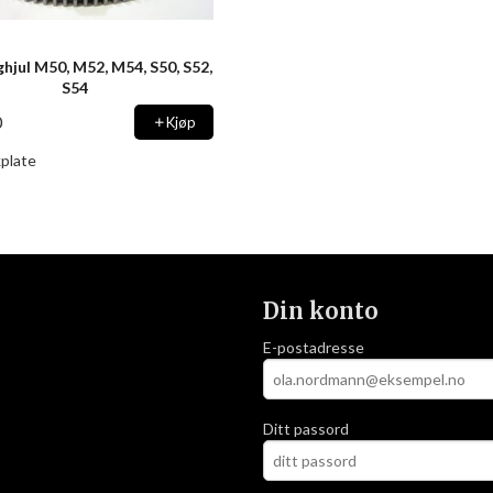
ghjul M50, M52, M54, S50, S52,
S54
0
Kjøp
plate
Din konto
E-postadresse
Ditt passord