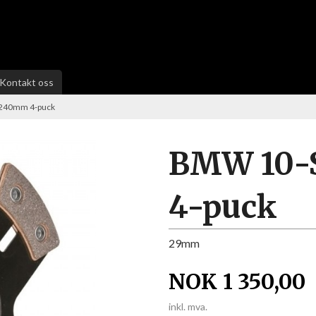
Kontakt oss
 240mm 4-puck
BMW 10-
4-puck
29mm
NOK
1 350,00
inkl. mva.