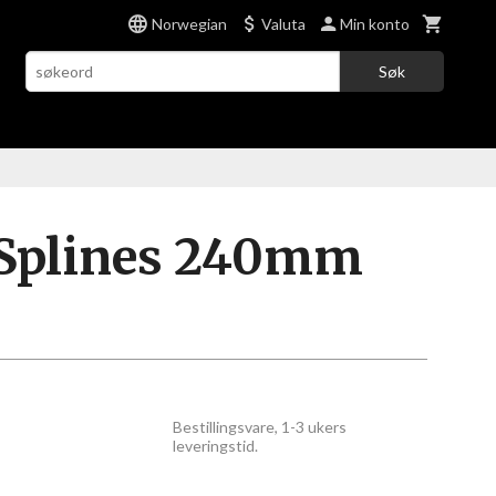
Norwegian
Valuta
Min konto
Søk
Splines 240mm
Bestillingsvare, 1-3 ukers
leveringstid.