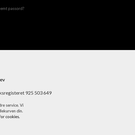
lemt passord?
ev
ksregisteret 925 503 649
re service. Vi
dlekurven din.
 for cookies.