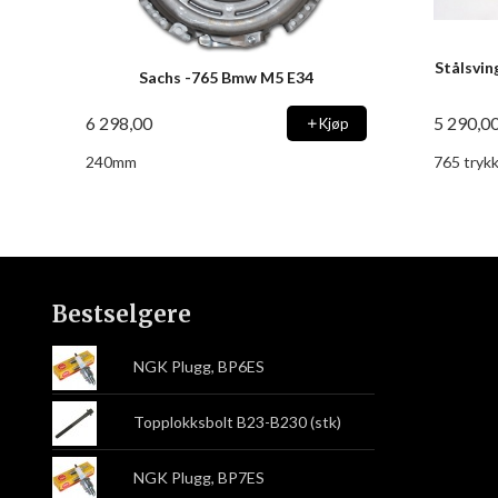
Stålsvin
Sachs -765 Bmw M5 E34
6 298,00
5 290,0
Kjøp
240mm
765 trykk
Bestselgere
NGK Plugg, BP6ES
Topplokksbolt B23-B230 (stk)
NGK Plugg, BP7ES