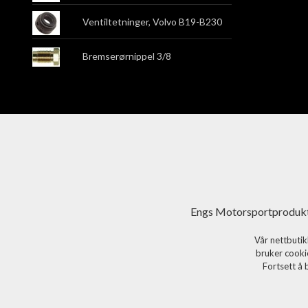
Ventiltetninger, Volvo B19-B230
Bremserørnippel 3/8
Engs Motorsportprodukt
Vår nettbutik
bruker cookie
Fortsett å