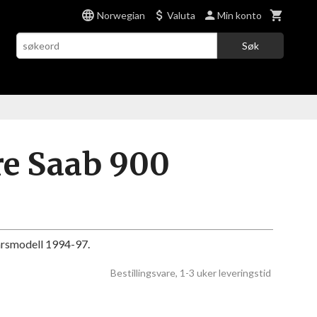
Norwegian
Valuta
Min konto
Søk
re Saab 900
)
årsmodell 1994-97.
Bestillingsvare, 1-3 uker leveringstid