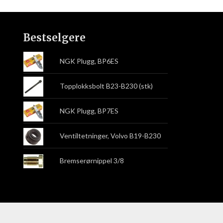
Bestselgere
NGK Plugg, BP6ES
Topplokksbolt B23-B230 (stk)
NGK Plugg, BP7ES
Ventiltetninger, Volvo B19-B230
Bremserørnippel 3/8